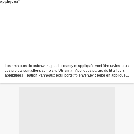
Les amateurs de patchwork, patch country et appliqués vont être ravies: tous
ces projets sont offerts sur le site Utilisima ! Appliqués parure de lit à fleurs
appliquées + patron Panneaux pour porte: "bienvenue" : bébé en appliqués
+ patron page 1 +page...