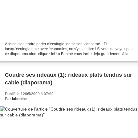
A force d'entendre parler d'écologie, on se sent concerné... Et
lorsqu'écologie rime avec économies, on s'y met illico ! Si vous ne voyez pas
ce diaporama alors cliquez ici La Bobine vous incite déjà grandement à la
récup'... Cette fois j'ai testé pour...
Coudre ses rideaux (1): rideaux plats tendus sur
cable (diaporama)
Publié le 12/05/2009 à 07:00
Par
labobine