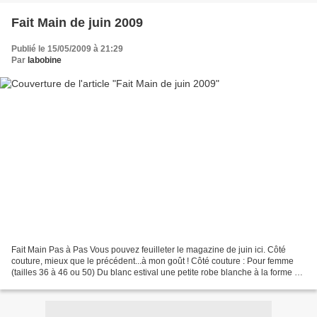
Fait Main de juin 2009
Publié le 15/05/2009 à 21:29
Par
labobine
Fait Main Pas à Pas Vous pouvez feuilleter le magazine de juin ici. Côté
couture, mieux que le précédent...à mon goût ! Côté couture : Pour femme
(tailles 36 à 46 ou 50) Du blanc estival une petite robe blanche à la forme un
peu "années 1920": fronces...