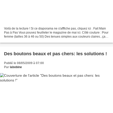
Voilà de la lecture ! Si ce diaporama ne s'afffiche pas, cliquez ici . Fait Main
Pas à Pas Vous pouvez feuilleter le magazine de mai ici. Côté couture : Pour
femme (tailles 36 à 46 ou 50) Des tenues simples aux couleurs claires...ça
sent l'été ! En couverture:...
Des boutons beaux et pas chers: les solutions !
Publié le 08/05/2009 à 07:00
Par
labobine