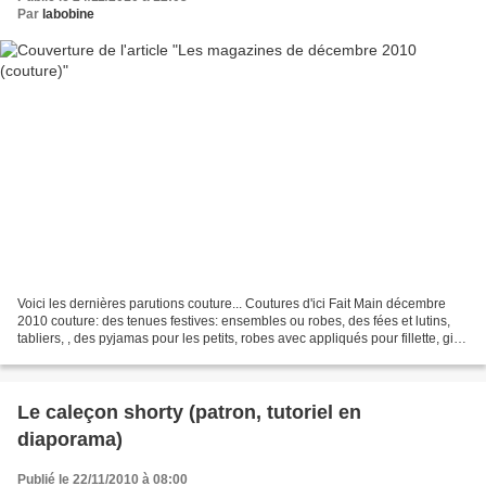
Par
labobine
Voici les dernières parutions couture... Coutures d'ici Fait Main décembre
2010 couture: des tenues festives: ensembles ou robes, des fées et lutins,
tabliers, , des pyjamas pour les petits, robes avec appliqués pour fillette, gilet
à capuche et short...
Le caleçon shorty (patron, tutoriel en
diaporama)
Publié le 22/11/2010 à 08:00