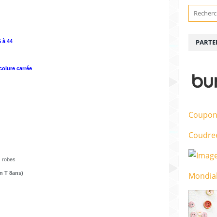
PARTE
 à 44
colure carrée
Coupon
Coudre
) robes
n T 8ans)
Mondial