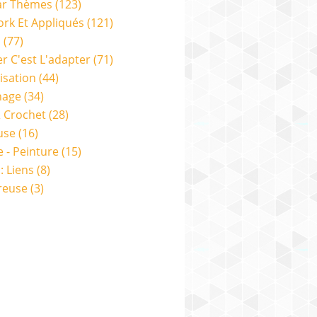
ar Thèmes
(123)
rk Et Appliqués
(121)
s
(77)
er C'est L'adapter
(71)
isation
(44)
nage
(34)
& Crochet
(28)
use
(16)
e - Peinture
(15)
: Liens
(8)
reuse
(3)