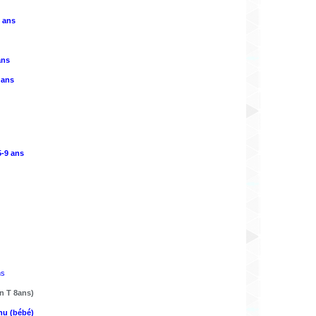
9 ans
ans
 ans
5-9 ans
ns
n T 8ans)
chu (bébé)