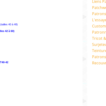
Liens P
Patchwo
Patron
L'essay
tailles 40 à 48)
Custom
les 42 à 60)
Patron
Tricot 
Surjete
Teintur
Patrons
Recouv
 T40-42