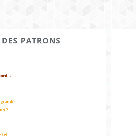
E DES PATRONS
ord...
grandir
on ?
 ici.