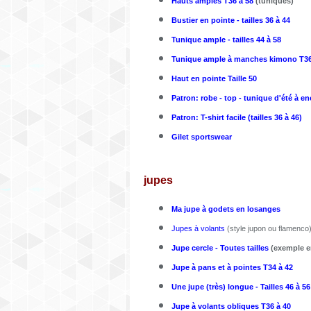
Hauts amples T36 à 58
(tuniques)
Bustier en pointe - tailles 36 à 44
Tunique ample - tailles 44 à 58
Tunique ample à manches kimono T36
Haut en pointe Taille 50
Patron: robe - top - tunique d'été à en
Patron: T-shirt facile (tailles 36 à 46)
Gilet sportswear
jupes
Ma jupe à godets en losanges
Jupes à volants
(style jupon ou flamenco
Jupe cercle - Toutes tailles
(exemple e
Jupe à pans et à pointes T34 à 42
Une jupe (très) longue - Tailles 46 à 56
Jupe à volants obliques T36 à 40