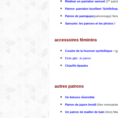
er
Réaliser un pantalon sarouel
(1
patro
Patron: pantalon bouffant 'Schéhéraz
Patron de pantajupe
(patronnage) Ven
Sarouels: les patrons et les photos !
accessoires féminins
Coudre de la fourrure synthétique
+
l
Etole-gilet...le patron
Chauffe-épaules
autres patrons
Un kimono réversible
Patron de jupon brodé
(lien netmadam
Un patron de maillot de bain
(lien) Mar