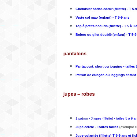
Chemisier cache-coeur (fillette) - T 5-
Veste col mao (enfant) - T 5-9 ans
Top à petits noeuds (fillette) - T 5 à 9 
Boléro ou gilet doublé (enfant) - T 5-9
pantalons
Pantacourt, short ou jogging - tailles 
Patron de caleçon ou leggings enfant
jupes – robes
1 patron - 3 jupes (fillette) - tailles 5 à 9 a
Jupe cercle - Toutes tailles
(exemple e
Jupe volantée (fillette) T 5-9 ans et fi