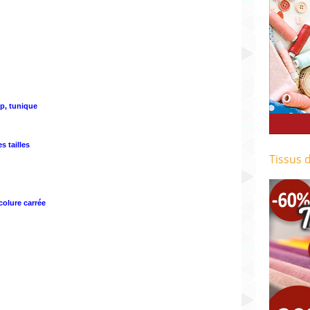
op, tunique
s tailles
Tissus 
colure carrée