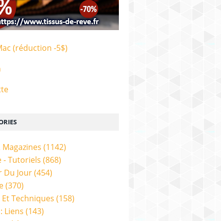
Mac (réduction -5$)
n
tte
ORIES
& Magazines
(1142)
 - Tutoriels
(868)
 Du Jour
(454)
e
(370)
 Et Techniques
(158)
: Liens
(143)