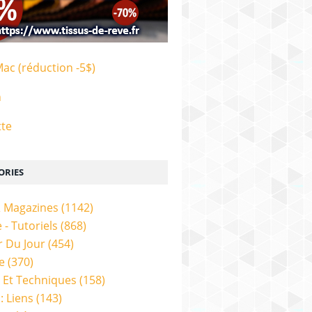
Mac (réduction -5$)
n
tte
ORIES
& Magazines
(1142)
 - Tutoriels
(868)
 Du Jour
(454)
e
(370)
 Et Techniques
(158)
: Liens
(143)