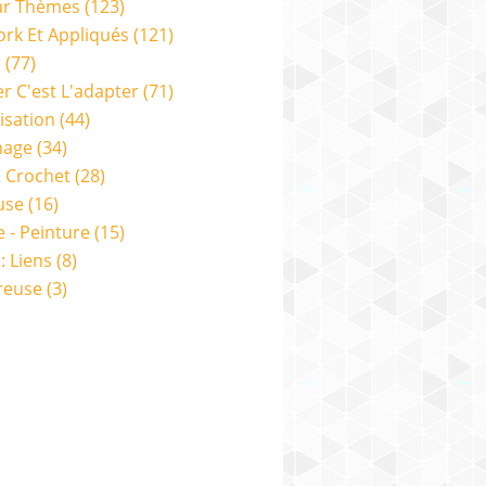
ar Thèmes
(123)
rk Et Appliqués
(121)
s
(77)
er C'est L'adapter
(71)
isation
(44)
nage
(34)
& Crochet
(28)
use
(16)
e - Peinture
(15)
: Liens
(8)
reuse
(3)