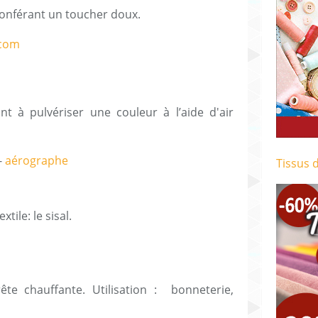
fil conférant un toucher doux.
t à pulvériser une couleur à l’aide d'air
oir.
-
aérographe
Tissus 
tile: le sisal.
ête chauffante. Utilisation : bonneterie,