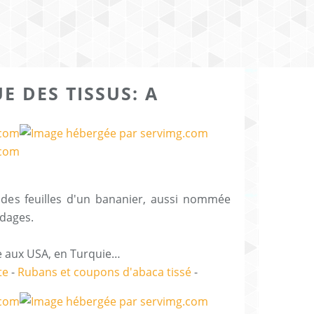
E DES TISSUS: A
e des feuilles d'un bananier, aussi nommée
; cordages.
ée aux USA, en Turquie…
te
-
Rubans et coupons d'abaca tissé
-