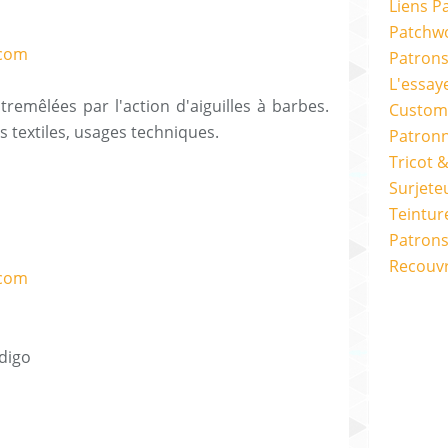
Liens P
Patchwo
Patron
L'essay
remêlées par l'action d'aiguilles à barbes.
Custom
orts textiles, usages techniques.
Patron
Tricot 
Surjete
Teintur
Patrons
Recouv
ndigo