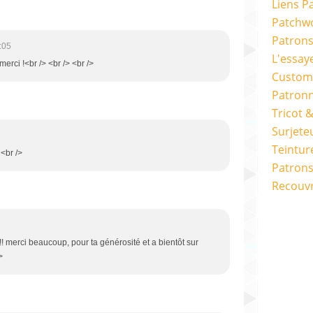
Liens P
Patchwo
Patron
:05
L'essay
 merci !<br /> <br /> <br />
Custom
Patron
Tricot 
Surjete
Teintur
 <br />
Patrons
Recouv
!! merci beaucoup, pour ta générosité et a bientôt sur
>