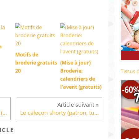
a
Motifs de
broderie gratuits
(Mise à jour)
20
Broderie:
Tissus 
calendriers de
l'avent (gratuits)
Mes housses de siège auto (tutoriel en diaporama)
Le caleçon shorty (patron, tutoriel en diaporama)
ICLE