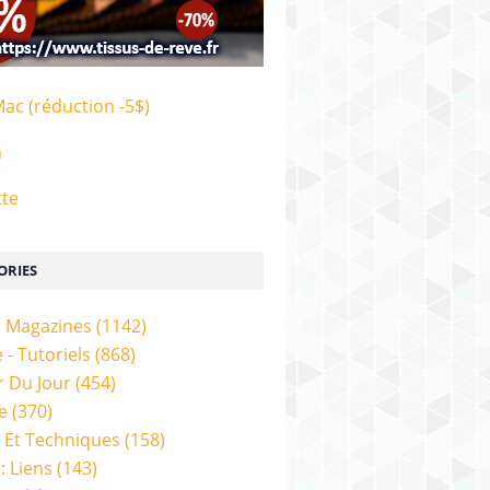
Mac (réduction -5$)
n
tte
ORIES
& Magazines
(1142)
 - Tutoriels
(868)
 Du Jour
(454)
e
(370)
 Et Techniques
(158)
: Liens
(143)