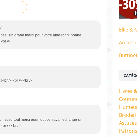
07
Ellie & 
nces , un grand merci pour votre aide<br /> bonne
 <br />
Amazo
Buttine
CATÉG
!<br /> <br /> <br />
Livres 
Couture
Humeur
Broderi
on et surtout merci pour tout ce travail échangé si
Astuces
<br /> <br />
Patrons