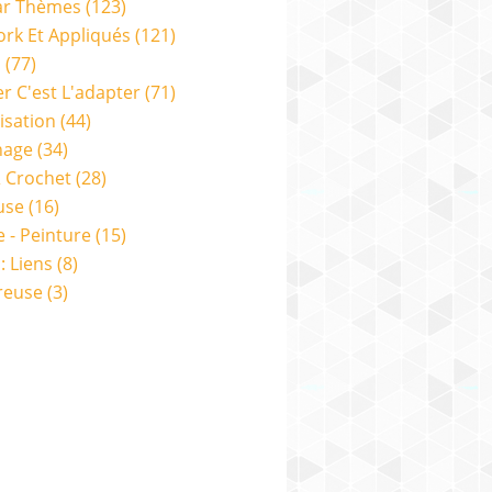
ar Thèmes
(123)
rk Et Appliqués
(121)
s
(77)
er C'est L'adapter
(71)
isation
(44)
nage
(34)
& Crochet
(28)
use
(16)
e - Peinture
(15)
: Liens
(8)
reuse
(3)