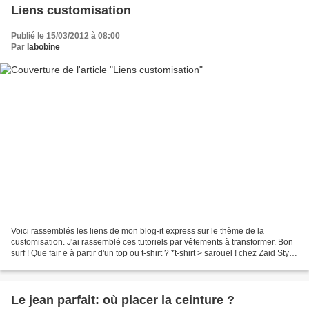
Liens customisation
Publié le 15/03/2012 à 08:00
Par
labobine
Voici rassemblés les liens de mon blog-it express sur le thème de la
customisation. J'ai rassemblé ces tutoriels par vêtements à transformer. Bon
surf ! Que fair e à partir d'un top ou t-shirt ? *t-shirt > sarouel ! chez Zaid Style
*t-shirt > texturé...
Le jean parfait: où placer la ceinture ?