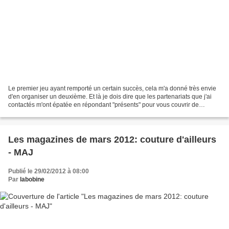
Le premier jeu ayant remporté un certain succès, cela m'a donné très envie
d'en organiser un deuxième. Et là je dois dire que les partenariats que j'ai
contactés m'ont épatée en répondant "présents" pour vous couvrir de
cadeaux ! 1er prix 1 pack tranquillité...
Les magazines de mars 2012: couture d'ailleurs
- MAJ
Publié le 29/02/2012 à 08:00
Par
labobine