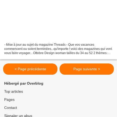
- Mise à jour au sujet du magazine Threads - Que vos vacances
commencent ou soient terminées...qu'importe ! voici des magazines qui vont
vous faire voyager... Ottobre Design woman tailles du 34 au 52 2 thèmes:
robes et voyages des modèles très variés...
< Page précédente
Page suivante >
Hébergé par Overblog
Top articles
Pages
Contact
Signaler un abus