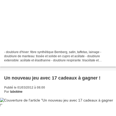
- doublure d'hiver: fibre synthétique Bemberg, satin, taffetas, lainage -
doublure de manteau: tissée et solide en cupro et acétate - doublure
extensible: acétate et élasthanne - doublure respirante: triacétate et
polyamide - doublure d’été : en voile...
Un nouveau jeu avec 17 cadeaux à gagner !
Publié le 01/03/2012 à 08:00
Par
labobine