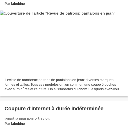
Par
labobine
Il existe de nombreux patrons de pantalons en jean: diverses marques,
formes et tailles. Tous ces modèles ont en commun une coupe 5 poches
avec surpiqûres et ceinture. On a l'embarras du choix ! Lesquels avez-vous
déjà testés et avec quel degré de satisfaction...
Coupure d'internet à durée indéterminée
Publié le 08/03/2012 à 17:26
Par
labobine