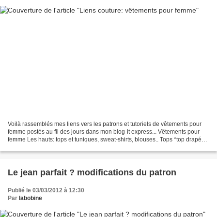
Voilà rassemblés mes liens vers les patrons et tutoriels de vêtements pour
femme postés au fil des jours dans mon blog-it express... Vêtements pour
femme Les hauts: tops et tuniques, sweat-shirts, blouses.. Tops *top drapé
*top à brassière intégrée *un...
Le jean parfait ? modifications du patron
Publié le 03/03/2012 à 12:30
Par
labobine