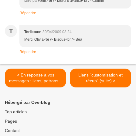
faire parvenir.<br /> Merci d'avance<br /> Colline
Répondre
T
Terlicoton
30/04/2009 08:24
Merci Olivia<br /> Bisous<br /> Béa
Répondre
< En réponse à vos
Liens "customisation et
messages : liens, patrons...
récup" (suite) >
Hébergé par Overblog
Top articles
Pages
Contact