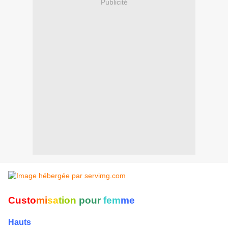
Publicité
Custo
mi
sa
tion
pour
fem
me
Hauts