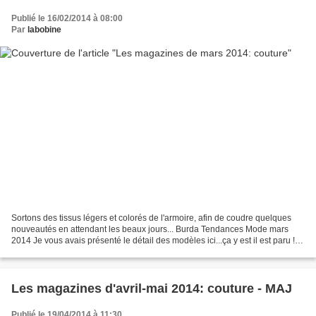
Publié le 16/02/2014 à 08:00
Par
labobine
Sortons des tissus légers et colorés de l'armoire, afin de coudre quelques
nouveautés en attendant les beaux jours... Burda Tendances Mode mars
2014 Je vous avais présenté le détail des modèles ici...ça y est il est paru ! il
me plaît bien. tout le contenu...
Les magazines d'avril-mai 2014: couture - MAJ
Publié le 19/04/2014 à 11:30