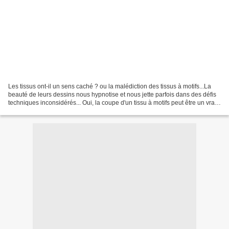
Les tissus ont-il un sens caché ? ou la malédiction des tissus à motifs...La
beauté de leurs dessins nous hypnotise et nous jette parfois dans des défis
techniques inconsidérés... Oui, la coupe d'un tissu à motifs peut être un vrai
casse-tête ! Quelques...