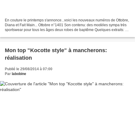
En couture le printemps s'annonce...voici les nouveaux numéros de Ottobre,
Diana et Fait Main... Ottobre n°1401 Son contenu: des modèles sympa très
sportswear pour tous les âges deux robes de baptême Quelques extraits: on
peut le feuilleter ici et se...
Mon top "Kocotte style" à mancherons:
réalisation
Publié le 29/08/2014 à 07:00
Par
labobine