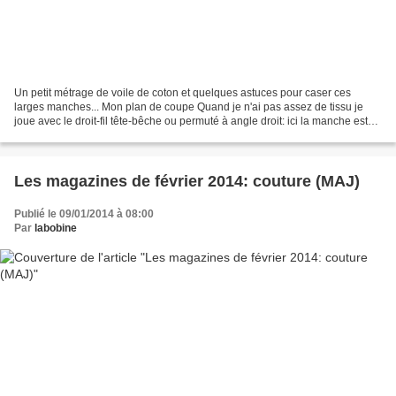
Un petit métrage de voile de coton et quelques astuces pour caser ces
larges manches... Mon plan de coupe Quand je n'ai pas assez de tissu je
joue avec le droit-fil tête-bêche ou permuté à angle droit: ici la manche est
coupée à 90° et le devant supérieur...
Les magazines de février 2014: couture (MAJ)
Publié le 09/01/2014 à 08:00
Par
labobine