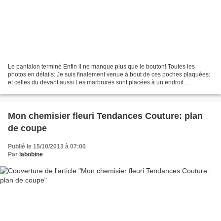
Le pantalon terminé Enfin il ne manque plus que le bouton! Toutes les
photos en détails: Je suis finalement venue à bout de ces poches plaquées:
et celles du devant aussi Les marbrures sont placées à un endroit
généralement caché par un top ou une veste...ou...
Mon chemisier fleuri Tendances Couture: plan
de coupe
Publié le 15/10/2013 à 07:00
Par
labobine