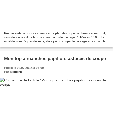
Première étape pour ce chemisier: le plan de coupe Le chemisier est droit,
sans découpes: il ne faut pas beaucoup de métrage...1.10m en 1.50m. Le
motif du tissu n'a pas de sens, alors j'ai pu couper le corsage et les manches
tête-bêche: Le dos est coupé...
Mon top à manches papillon: astuces de coupe
Publié le 04/07/2014 à 07:00
Par
labobine