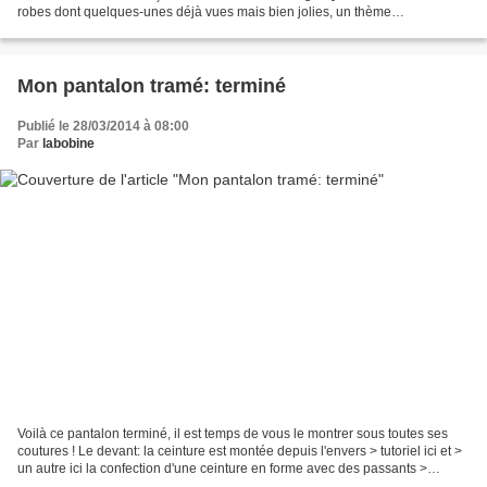
robes dont quelques-unes déjà vues mais bien jolies, un thème
oriental/minimaliste avec une veste asymétrique...
Mon pantalon tramé: terminé
Publié le 28/03/2014 à 08:00
Par
labobine
Voilà ce pantalon terminé, il est temps de vous le montrer sous toutes ses
coutures ! Le devant: la ceinture est montée depuis l'envers > tutoriel ici et >
un autre ici la confection d'une ceinture en forme avec des passants >
tutoriel ici pour réaliser...