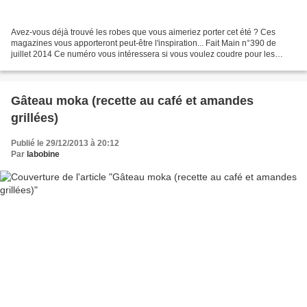
Avez-vous déjà trouvé les robes que vous aimeriez porter cet été ? Ces
magazines vous apporteront peut-être l'inspiration... Fait Main n°390 de
juillet 2014 Ce numéro vous intéressera si vous voulez coudre pour les
jeunes filles ou les enfants, pour femme...
Gâteau moka (recette au café et amandes
grillées)
Publié le 29/12/2013 à 20:12
Par
labobine