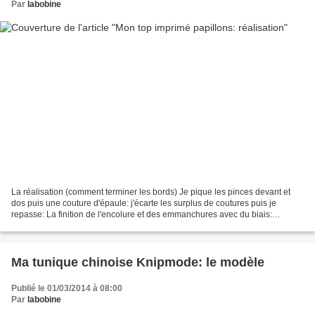
Par
labobine
La réalisation (comment terminer les bords) Je pique les pinces devant et
dos puis une couture d'épaule: j'écarte les surplus de coutures puis je
repasse: La finition de l'encolure et des emmanchures avec du biais:
J'épingle le biais d'encolure en adaptant...
Ma tunique chinoise Knipmode: le modèle
Publié le 01/03/2014 à 08:00
Par
labobine