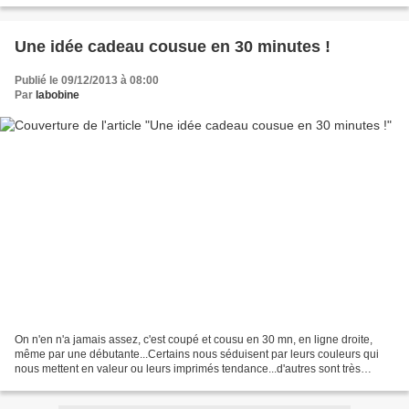
Une idée cadeau cousue en 30 minutes !
Publié le 09/12/2013 à 08:00
Par
labobine
On n'en n'a jamais assez, c'est coupé et cousu en 30 mn, en ligne droite,
même par une débutante...Certains nous séduisent par leurs couleurs qui
nous mettent en valeur ou leurs imprimés tendance...d'autres sont très
précieux par leur matière ! Je vous...