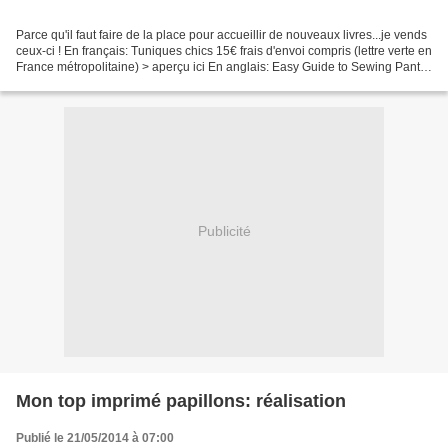
Parce qu'il faut faire de la place pour accueillir de nouveaux livres...je vends
ceux-ci ! En français: Tuniques chics 15€ frais d'envoi compris (lettre verte en
France métropolitaine) > aperçu ici En anglais: Easy Guide to Sewing Pants
de Lynn Mc Intyre...
Publicité
Mon top imprimé papillons: réalisation
Publié le 21/05/2014 à 07:00