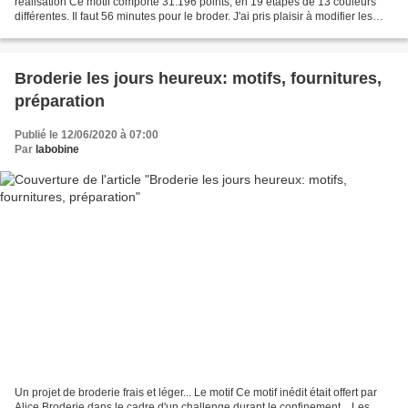
réalisation Ce motif comporte 31.196 points, en 19 étapes de 13 couleurs
différentes. Il faut 56 minutes pour le broder. J'ai pris plaisir à modifier les
couleurs par rapport au modèle...
Broderie les jours heureux: motifs, fournitures,
préparation
Publié le 12/06/2020 à 07:00
Par
labobine
Un projet de broderie frais et léger... Le motif Ce motif inédit était offert par
Alice Broderie dans le cadre d'un challenge durant le confinement... Les