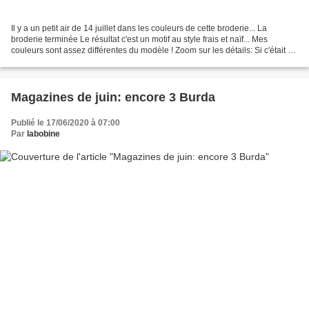
Il y a un petit air de 14 juillet dans les couleurs de cette broderie... La
broderie terminée Le résultat c'est un motif au style frais et naïf... Mes
couleurs sont assez différentes du modèle ! Zoom sur les détails: Si c'était à
refaire je choisirais...
Magazines de juin: encore 3 Burda
Publié le 17/06/2020 à 07:00
Par
labobine