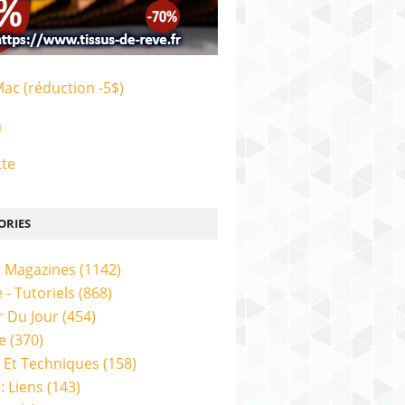
Mac (réduction -5$)
n
tte
ORIES
& Magazines
(1142)
 - Tutoriels
(868)
 Du Jour
(454)
e
(370)
 Et Techniques
(158)
: Liens
(143)