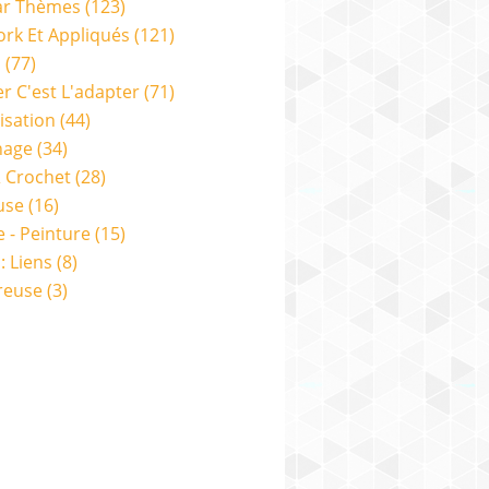
ar Thèmes
(123)
rk Et Appliqués
(121)
s
(77)
er C'est L'adapter
(71)
isation
(44)
nage
(34)
& Crochet
(28)
use
(16)
e - Peinture
(15)
: Liens
(8)
reuse
(3)