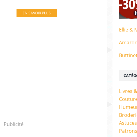
EN SAVOIR PLUS
Ellie & 
Amazo
Buttine
CATÉG
Livres 
Couture
Humeur
Broderi
Astuces
Publicité
Patrons