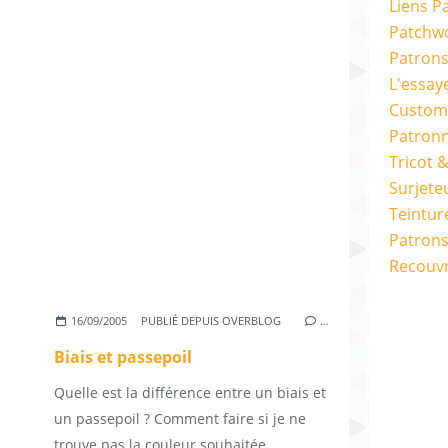
Liens P
Patchwo
Patron
L'essay
Custom
Patron
Tricot 
Surjete
Teintur
Patrons
Recouv
16/09/2005
PUBLIÉ DEPUIS OVERBLOG
…
Biais et passepoil
Quelle est la différence entre un biais et
un passepoil ? Comment faire si je ne
trouve pas la couleur souhaitée...