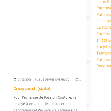
Liens P
Patchwo
Patron
L'essay
Custom
Patron
Tricot 
Surjete
Teintur
Patrons
Recouv
01/03/2006
PUBLIÉ DEPUIS OVERBLOG
…
Crazy patch (suite)
Pour l'échange de Passion Couture, j'ai
envoyé à Amatchi des tissus et
décorations et j'ai reçu de Katleen une...