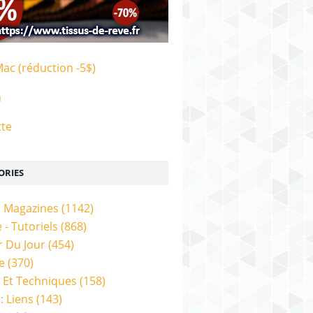
Mac (réduction -5$)
n
tte
ORIES
& Magazines
(1142)
 - Tutoriels
(868)
 Du Jour
(454)
e
(370)
 Et Techniques
(158)
: Liens
(143)