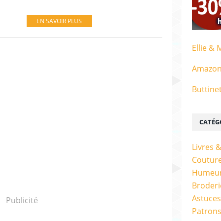
EN SAVOIR PLUS
Ellie & 
Amazo
Buttine
CATÉG
Livres 
Couture
Humeur
Broderi
Astuces
Publicité
Patrons