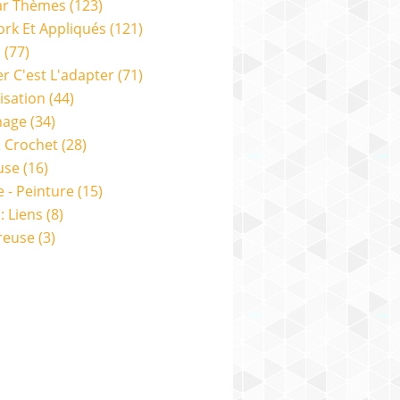
ar Thèmes
(123)
rk Et Appliqués
(121)
s
(77)
er C'est L'adapter
(71)
isation
(44)
nage
(34)
& Crochet
(28)
use
(16)
e - Peinture
(15)
: Liens
(8)
reuse
(3)