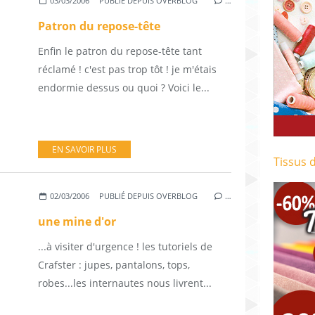
03/03/2006
PUBLIÉ DEPUIS OVERBLOG
…
Patron du repose-tête
Enfin le patron du repose-tête tant
réclamé ! c'est pas trop tôt ! je m'étais
endormie dessus ou quoi ? Voici le...
EN SAVOIR PLUS
Tissus 
02/03/2006
PUBLIÉ DEPUIS OVERBLOG
…
une mine d'or
...à visiter d'urgence ! les tutoriels de
Crafster : jupes, pantalons, tops,
robes...les internautes nous livrent...