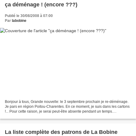
ça déménage ! (encore ???)
Publié le 30/08/2008 à 07:00
Par
labobine
Bonjour à tous, Grande nouvelle: le 3 septembre prochain je re-déménage.
Je pars en région Poitou-Charentes. En ce moment, je suis dans les cartons
!... Pour cette raison, je serai peut-être absente pendant un temps.
Cependant je vous ai d'ores et déjà...
La liste complète des patrons de La Bobine