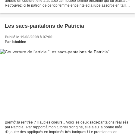
débute en couture, elle a adapté ce modèle femme enceinte qui lui plaisait. -
Retrouvez ici le patron de ce top femme enceinte et la jupe assortie en tailles
40 à 48) ! - voyez...
Les sacs-pantalons de Patricia
Publié le 19/08/2008 à 07:00
Par
labobine
Bientôt la rentrée ? Haut les coeurs... Voici les deux sacs-pantalons réalisés
par Patricia . Par rapport à mon tutoriel d'origine, elle a eu la bonne idée
d'ajouter des appliqués en imprimés très toniques ! Le premier est en