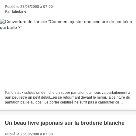
Publié le 27/08/2008 à 07:00
Par
labobine
Parfois aux soldes on déniche un super pantalon qui nous va parfaitement à
part peut-être un petit détail...en se retournant devant le miroir, la ceinture du
pantalon baille au dos ! Le porter ceinturé ne suffit pas à camoufler ce
défaut. D'où le thème...
Un beau livre japonais sur la broderie blanche
Publié le 25/08/2008 à 07:00