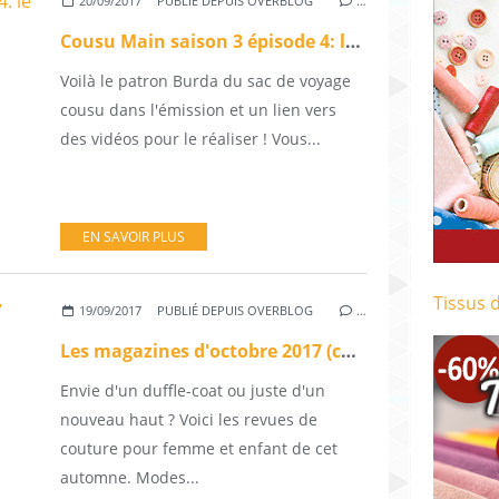
20/09/2017
PUBLIÉ DEPUIS OVERBLOG
…
Cousu Main saison 3 épisode 4: le sac de voyage (suite)
Voilà le patron Burda du sac de voyage
cousu dans l'émission et un lien vers
des vidéos pour le réaliser ! Vous...
EN SAVOIR PLUS
Tissus 
19/09/2017
PUBLIÉ DEPUIS OVERBLOG
…
Les magazines d'octobre 2017 (couture, suite)
Envie d'un duffle-coat ou juste d'un
nouveau haut ? Voici les revues de
couture pour femme et enfant de cet
automne. Modes...