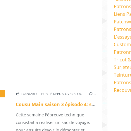
Patrons
Liens P
Patchwo
Patron
L'essay
Custom
Patron
Tricot 
Surjete
Teintur
Patrons
Recouv
17/09/2017
PUBLIÉ DEPUIS OVERBLOG
…
Cousu Main saison 3 épisode 4: sac de voyage (+ bonus)
Cette semaine l'épreuve technique
consistait à réaliser un sac de voyage,
pour ensuite devoir le démonter et