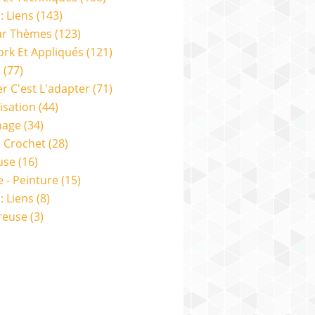
: Liens
(143)
ar Thèmes
(123)
rk Et Appliqués
(121)
s
(77)
er C'est L'adapter
(71)
isation
(44)
nage
(34)
& Crochet
(28)
use
(16)
e - Peinture
(15)
: Liens
(8)
reuse
(3)