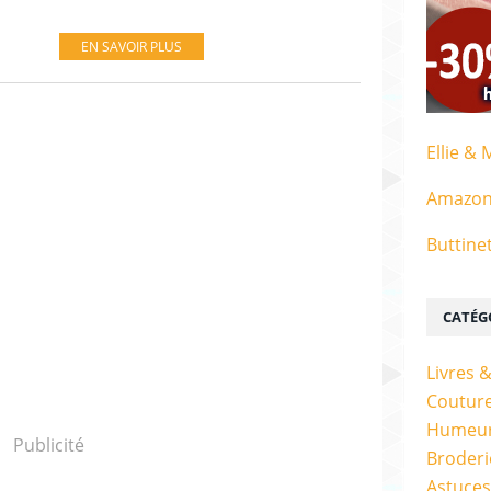
EN SAVOIR PLUS
Ellie & 
Amazo
Buttine
CATÉG
Livres 
Couture
Humeur
Publicité
Broderi
Astuces