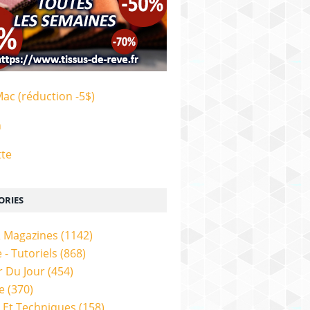
Mac (réduction -5$)
n
tte
ORIES
& Magazines
(1142)
 - Tutoriels
(868)
 Du Jour
(454)
e
(370)
 Et Techniques
(158)