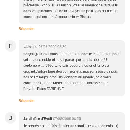
précieuse . <br /> Tu as raison , c'est le moment de faire le tri
dans vos placards ...et de m'envoyer un petit colis pour cette
cause ...qui me tient à coeur . <br /> Bisous
Répondre
F
fabienne
07/08/2009 08:36
bonjour,j'aimerai vous aider de ma modeste contribution pour
cette cause noble et aussi parce que je suis née le 27
septembre .....1966..... je sais coudre tricoter et faire du
crochet.J'adore faire des bonnets et chaussons assortis pour
nos petits loups lorsqu'ils viennent au monde, cela vous
conviendrait il ??? Merci de me donner l'adresse pour
l'envoie. Bises FABIENNE
Répondre
J
Jardinière d'Eveil
07/08/2009 08:25
Je prends note et fais circuler aux boutiques de mon coin ;-))