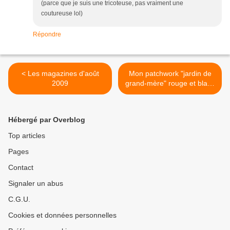
(parce que je suis une tricoteuse, pas vraiment une
coutureuse lol)
Répondre
< Les magazines d'août
Mon patchwork "jardin de
2009
grand-mère" rouge et blanc
(diaporama + tuto) >
Hébergé par Overblog
Top articles
Pages
Contact
Signaler un abus
C.G.U.
Cookies et données personnelles