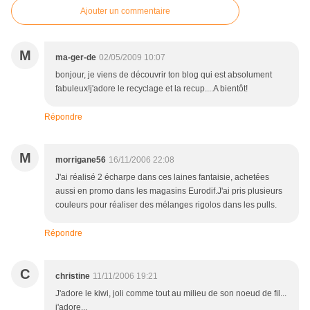
Ajouter un commentaire
M
ma-ger-de
02/05/2009 10:07
bonjour, je viens de découvrir ton blog qui est absolument
fabuleux!j'adore le recyclage et la recup....A bientôt!
Répondre
M
morrigane56
16/11/2006 22:08
J'ai réalisé 2 écharpe dans ces laines fantaisie, achetées
aussi en promo dans les magasins Eurodif.J'ai pris plusieurs
couleurs pour réaliser des mélanges rigolos dans les pulls.
Répondre
C
christine
11/11/2006 19:21
J'adore le kiwi, joli comme tout au milieu de son noeud de fil...
j'adore...