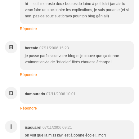
hi......et il me reste deux boules de laine à poil lolsi jamais tu
veux faire un troc contre les explications, je suis partante (et si
non, pas de soucis, et bravo pour ton blog génial!)
Répondre
B
boreale
07/11/2006 15:23
je passe parfois sur votre blog et je trouve que ça donne
vraiment envie de "bricoler" !!très chouette écharpe!
Répondre
D
damouredo
07/11/2006 10:01
Répondre
I
isaquarel
07/11/2006 09:21
on voit que la miss kiwi est à bonne école!...mdr!