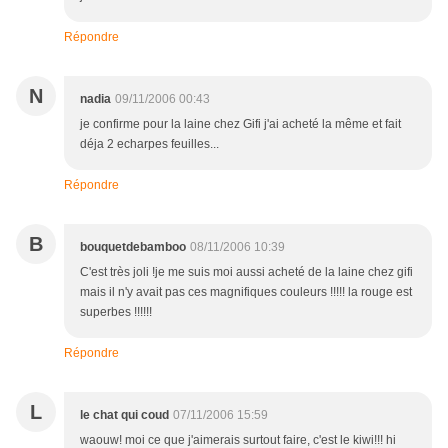
Répondre
N
nadia
09/11/2006 00:43
je confirme pour la laine chez Gifi j'ai acheté la même et fait
déja 2 echarpes feuilles...
Répondre
B
bouquetdebamboo
08/11/2006 10:39
C'est très joli !je me suis moi aussi acheté de la laine chez gifi
mais il n'y avait pas ces magnifiques couleurs !!!!! la rouge est
superbes !!!!!!
Répondre
L
le chat qui coud
07/11/2006 15:59
waouw! moi ce que j'aimerais surtout faire, c'est le kiwi!!! hi