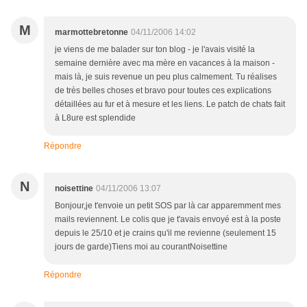
M
marmottebretonne
04/11/2006 14:02
je viens de me balader sur ton blog - je l'avais visité la
semaine dernière avec ma mère en vacances à la maison -
mais là, je suis revenue un peu plus calmement. Tu réalises
de très belles choses et bravo pour toutes ces explications
détaillées au fur et à mesure et les liens. Le patch de chats fait
à L8ure est splendide
Répondre
N
noisettine
04/11/2006 13:07
Bonjour,je t'envoie un petit SOS par là car apparemment mes
mails reviennent. Le colis que je t'avais envoyé est à la poste
depuis le 25/10 et je crains qu'il me revienne (seulement 15
jours de garde)Tiens moi au courantNoisettine
Répondre