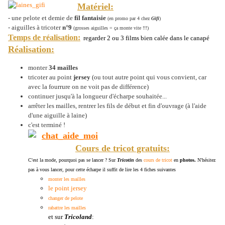
Matériel:
- une pelote et demie de
fil fantaisie
(en promo par 4 chez
Gifi
)
- aiguilles à tricoter
n°9
(grosses aiguilles = ça monte vite !!!)
Temps de réalisation:
regarder 2 ou 3 films bien calée dans le canapé
Réalisation:
monter
34 mailles
tricoter au point
jersey
(ou tout autre point qui vous convient, car
avec la fourrure on ne voit pas de différence)
continuer jusqu'à la longueur d'écharpe souhaitée...
arrêter les mailles, rentrer les fils de début et fin d'ouvrage (à l'aide
d'une aiguille à laine)
c'est terminé !
Cours de tricot gratuits:
C'est la mode, pourquoi pas se lancer ? Sur
Tricotin
des
cours de tricot
en
photos.
N'hésitez
pas à vous lancer, pour cette écharpe il suffit de lire les 4 fiches suivantes
monter les mailles
le point jersey
changer de pelote
rabattre les mailles
et sur
Tricoland
: