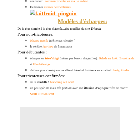
une vidéo:
comment tricoter en maille endroit
De bonnes
astuces de tricoteuses
Modèles d'écharpes:
De la plus simple à la plus élaborée...des modèles du site
Tricotin
Pour non-tricoteuses:
écharpe tressée
(même pas tricotée !)
le célèbre
lazy boa
de Innamorata
Pour débutantes :
écharpes en
trico'doigt
(même pas besoin d'aiguilles):
Balade en forêt
,
Brocéliande
et
Gloubiboulga
d'allure plus classique elles allient
tricot et finitions au crochet
liberty
,
Giulia
Pour tricoteuses confirmées:
de la
dentelle
!
branching out scarf
un peu spéciale mais très
fashion
avec son
illusion d'optique
"tête de mort":
Skull illusion scarf