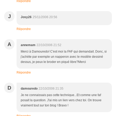
Répondre
J
Josy26
25/11/2006 20:56
Répondre
A
annemam
22/10/2006 21:52
Merci à Damouredo! C'est moi la FAF qui demandait. Donc, si
j'achète par exemple un napperon avec le modèle dessiné
dessus, je peux le broder en piqué libre?Merci
Répondre
D
damouredo
22/10/2006 21:35
Je ne connaissais pas cette technique...Et comme une faf
posait la question. J'ai mis un lien vers chez toi. On trouve
vraiment tout sur ton blog ! Bravo !