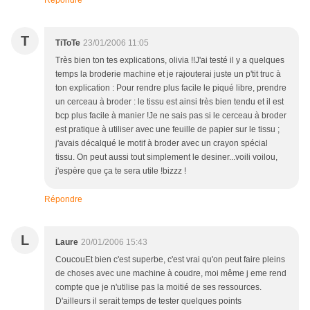
Répondre
T
TiToTe
23/01/2006 11:05
Très bien ton tes explications, olivia !!J'ai testé il y a quelques
temps la broderie machine et je rajouterai juste un p'tit truc à
ton explication : Pour rendre plus facile le piqué libre, prendre
un cerceau à broder : le tissu est ainsi très bien tendu et il est
bcp plus facile à manier !Je ne sais pas si le cerceau à broder
est pratique à utiliser avec une feuille de papier sur le tissu ;
j'avais décalqué le motif à broder avec un crayon spécial
tissu. On peut aussi tout simplement le desiner...voili voilou,
j'espère que ça te sera utile !bizzz !
Répondre
L
Laure
20/01/2006 15:43
CoucouEt bien c'est superbe, c'est vrai qu'on peut faire pleins
de choses avec une machine à coudre, moi même j eme rend
compte que je n'utilise pas la moitié de ses ressources.
D'ailleurs il serait temps de tester quelques points