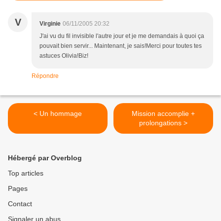
V
Virginie
06/11/2005 20:32
J'ai vu du fil invisible l'autre jour et je me demandais à quoi ça
pouvait bien servir... Maintenant, je sais!Merci pour toutes tes
astuces Olivia!Biz!
Répondre
< Un hommage
Mission accomplie +
prolongations >
Hébergé par Overblog
Top articles
Pages
Contact
Signaler un abus