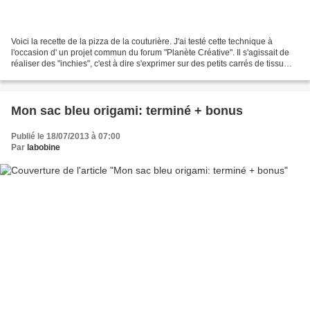
Voici la recette de la pizza de la couturière. J'ai testé cette technique à
l'occasion d' un projet commun du forum "Planète Créative". Il s'agissait de
réaliser des "inchies", c'est à dire s'exprimer sur des petits carrés de tissu
d'un pouce (= inch...
Mon sac bleu origami: terminé + bonus
Publié le 18/07/2013 à 07:00
Par
labobine