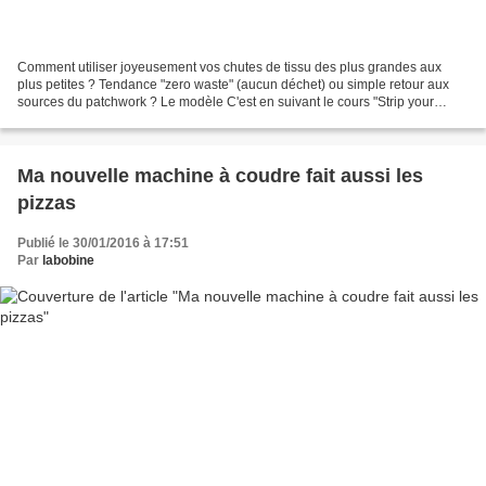
Comment utiliser joyeusement vos chutes de tissu des plus grandes aux
plus petites ? Tendance "zero waste" (aucun déchet) ou simple retour aux
sources du patchwork ? Le modèle C'est en suivant le cours "Strip your
stash" (découpez votre stock en bandes)...
Ma nouvelle machine à coudre fait aussi les
pizzas
Publié le 30/01/2016 à 17:51
Par
labobine