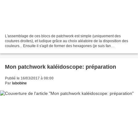
L'assemblage de ces blocs de patchwork est simple (uniquement des
coutures droites), et ludique grâce au choix aléatoire de la disposition des
couleurs... Ensuite il s'agit de former des hexagones (je suis fan
d'hexagones !)... Découper 94 triangles rayés,...
Mon patchwork kaléidoscope: préparation
Publié le 16/03/2017 à 08:00
Par
labobine