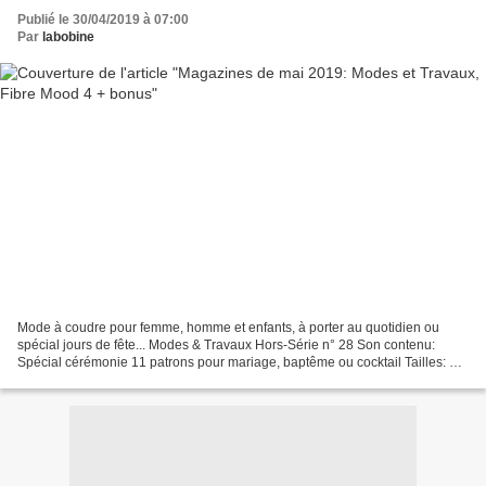
Publié le 30/04/2019 à 07:00
Par
labobine
Mode à coudre pour femme, homme et enfants, à porter au quotidien ou
spécial jours de fête... Modes & Travaux Hors-Série n° 28 Son contenu:
Spécial cérémonie 11 patrons pour mariage, baptême ou cocktail Tailles: du
34 au 48 Le petit plus: On peut se procurer...