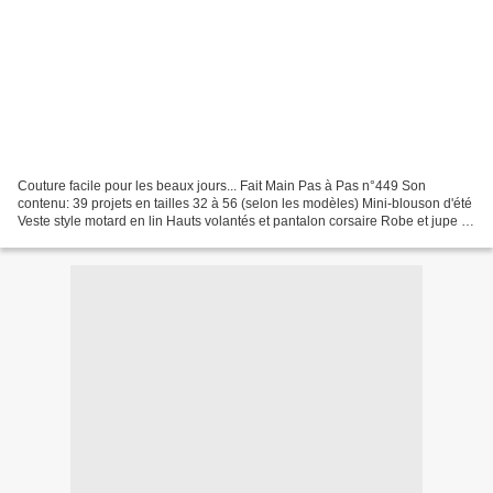
Couture facile pour les beaux jours... Fait Main Pas à Pas n°449 Son
contenu: 39 projets en tailles 32 à 56 (selon les modèles) Mini-blouson d'été
Veste style motard en lin Hauts volantés et pantalon corsaire Robe et jupe à
volants Plus sobres, haut et...