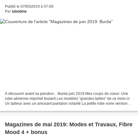
Publié le 07/05/2019 à 07:00
Par
labobine
A découvrir avant sa parution... Burda juin 2019 Mes coups de coeur: Une
robe aérienne imprimé foulard Les modèles "grandes tailles" de ce mois-ci:
Un tailleur avec un amusant pantalon volanté La petite robe noire version
cache-coeur Une robe bicolore...
Magazines de mai 2019: Modes et Travaux, Fibre
Mood 4 + bonus