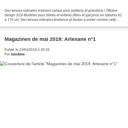
Des tenues estivales vraiment sympa pour petit(e)s et grand(e)s ! Ottobre
design 3/19 Modèles pour bébés et enfants (filles et garçons) en statures 62
à 170 cm. Des tenues estivales tendance et faciles à porter comme cette
robe à réaliser en wax ! Un...
Magazines de mai 2019: Artesane n°1
Publié le 23/04/2019 à 20:25
Par
labobine