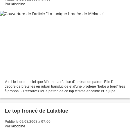
Par
labobine
Voici le top bleu ciel que Mélanie a réalisé d'après mon patron. Elle l'a
décoré de bretelles en ruban translucide et d'une broderie "bébé à bord" très
à propos ! - Retrouvez ici le patron de ce top femme enceinte et la jupe
assortie en tailles 40 à 48...
Le top froncé de Lulablue
Publié le 09/08/2008 à 07:00
Par
labobine