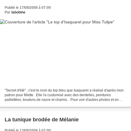
Publié le 17/08/2008 à 07:00
Par
labobine
"Secret d'été" , c'est le nom du top bleu que Isaquarel a réalisé d'après mon
patron pour fillette . Elle l'a customisé avec des dentelles, peintures
paillettées, boutons de nacre et charms... Pour voir d'autres photos et en
savoir plus, visitez le blog...
La tunique brodée de Mélanie
Publié le 13/08/2008 à 07:00