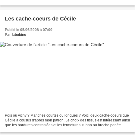
par un lien à nouer. Joli...
Les cache-coeurs de Cécile
Publié le 05/06/2008 à 07:00
Par
labobine
Pois ou vichy ? Manches courtes ou longues ? Voici deux cache-coeurs que
Cécile a cousus d'après mon patron. Le choix des tissus est intéressant ainsi
que les bordures contrastées et les fermetures: ruban ou broche perlée.
Cécile n'a pas encore de blog,...