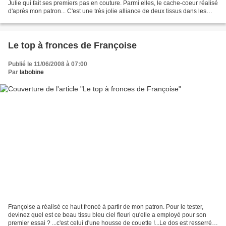
Julie qui fait ses premiers pas en couture. Parmi elles, le cache-coeur réalisé
d'après mon patron... C'est une très jolie alliance de deux tissus dans les
mêmes tons, un rayé et...
Le top à fronces de Françoise
Publié le 11/06/2008 à 07:00
Par
labobine
Françoise a réalisé ce haut froncé à partir de mon patron. Pour le tester,
devinez quel est ce beau tissu bleu ciel fleuri qu'elle a employé pour son
premier essai ? ...c'est celui d'une housse de couette !...Le dos est resserré