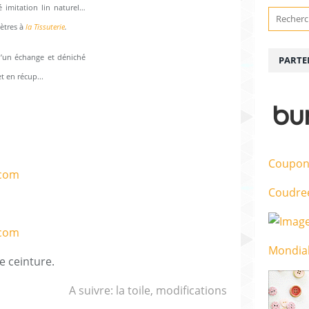
ré imitation lin naturel…
ètres à
la Tissuterie
.
 d’un échange et déniché
PARTE
t en récup...
Coupon
Coudre
Mondial
e ceinture.
A suivre: la toile, modifications