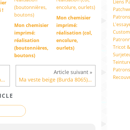
Liens P
ier
Patchwo
 !
Patron
Mon chemisier
L'essay
Mon chemisier
imprimé:
Custom
imprimé:
réalisation (col,
Patron
réalisation
encolure,
Tricot 
(boutonnières,
ourlets)
Surjete
boutons)
Teintur
Patrons
Recouv
Dupliquer un pantalon - étape 6: pantalon beige fini !
Ma veste beige (Burda 8065): toile, modifications
ICLE