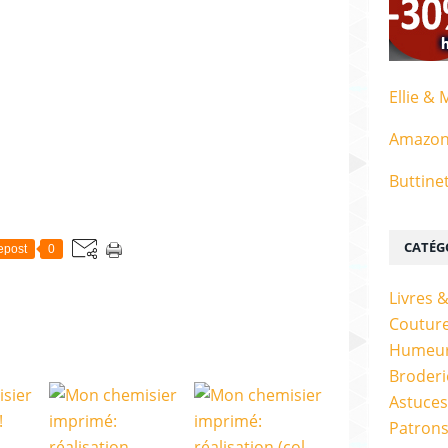
Ellie & 
Amazo
Buttine
CATÉG
epost
0
Livres 
Couture
Humeur
Broderi
Astuces
Patrons