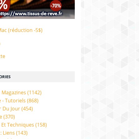
Mac (réduction -5$)
n
tte
ORIES
& Magazines
(1142)
 - Tutoriels
(868)
 Du Jour
(454)
e
(370)
 Et Techniques
(158)
: Liens
(143)