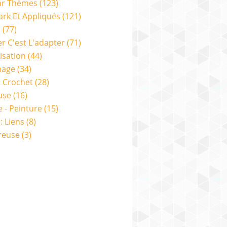
ar Thèmes
(123)
rk Et Appliqués
(121)
s
(77)
er C'est L'adapter
(71)
isation
(44)
nage
(34)
& Crochet
(28)
use
(16)
e - Peinture
(15)
: Liens
(8)
reuse
(3)