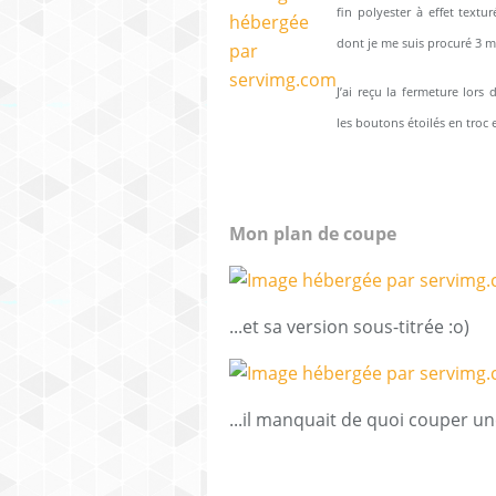
fin polyester à effet textu
dont je me suis procuré 3 m
J’ai reçu la fermeture lors
les boutons étoilés en troc e
Mon plan de coupe
...et sa version sous-titrée :o)
...il manquait de quoi couper un