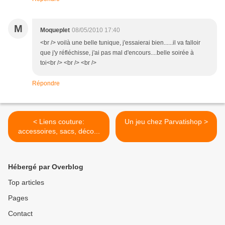
M
Moqueplet
08/05/2010 17:40
<br /> voilà une belle tunique, j'essaierai bien......il va falloir
que j'y réfléchisse, j'ai pas mal d'encours....belle soirée à
toi<br /> <br /> <br />
Répondre
< Liens couture:
Un jeu chez Parvatishop >
accessoires, sacs, déco...
Hébergé par Overblog
Top articles
Pages
Contact