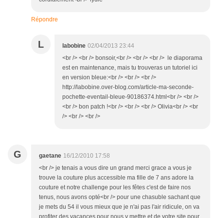
Répondre
L
labobine
02/04/2013 23:44
<br /> <br /> bonsoir,<br /> <br /> <br /> le diaporama
est en maintenance, mais tu trouveras un tutoriel ici
en version bleue:<br /> <br /> <br />
http://labobine.over-blog.com/article-ma-seconde-
pochette-eventail-bleue-90186374.html<br /> <br />
<br /> bon patch !<br /> <br /> <br /> Olivia<br /> <br
/> <br /> <br />
G
gaetane
16/12/2010 17:58
<br /> je tenais a vous dire un grand merci grace a vous je
trouve la couture plus accessible ma fille de 7 ans adore la
couture et notre challenge pour les fêtes c'est de faire nos
tenus, nous avons opté<br /> pour une chasuble sachant que
je mets du 54 il vous mieux que je n'ai pas l'air ridicule, on va
profiter des vacances pour nous y mettre et de votre site pour