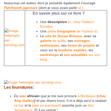
beaucoup cet auteur dont je possède également l'ouvrage
Patchwork japonais
(dont je vous avais parlé
ici.)
En savoir plus sur ce livre ?
Une
description
ici, chez l'éditeur
Eyrolles
.
Une
petite
biographie
de l'auteur ici
.
Le
site de Susan Briscoe
, avec sa
galerie
de quilts
, ses
ouvrages
techniques
, ses
livres de projets
et
ceux sur la
broderie sashiko
, les
workshops
et
ses actualités
sur son
blog
.
Les fournitures:
Du
wax
africain
que je me suis procuré
à Bordeaux
(
chez
Amy Gallery
)
et par divers trocs. Il m'a déjà servi à réaliser
ce top
et la
jupe en patchwork
assortie puis un
bloc
"boromono"
. Et il en restait !...