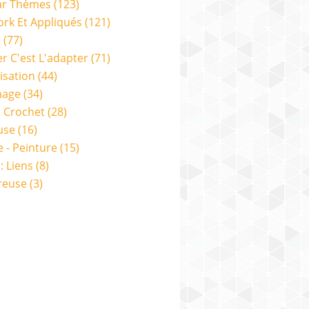
ar Thèmes
(123)
rk Et Appliqués
(121)
s
(77)
er C'est L'adapter
(71)
isation
(44)
nage
(34)
& Crochet
(28)
use
(16)
e - Peinture
(15)
: Liens
(8)
reuse
(3)