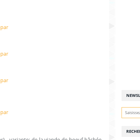
NEWSL
RECHE
r) - variante: de la viande de boeuf hâchée,