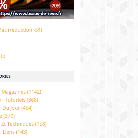
Mac (réduction -5$)
n
tte
ORIES
& Magazines
(1142)
 - Tutoriels
(868)
 Du Jour
(454)
e
(370)
 Et Techniques
(158)
: Liens
(143)