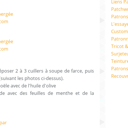
Liens P
Patchwo
Patron
L'essay
Custom
Patron
Tricot 
Surjete
Teintur
Patrons
déposer 2 à 3 cuillers à soupe de farce, puis
Recouv
suivant les photos ci-dessus).
ële avec de l'huile d'olive
ade avec des feuilles de menthe et de la