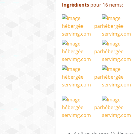
Ingrédients
pour 16 nems:
4 côtes de porc (à désosse