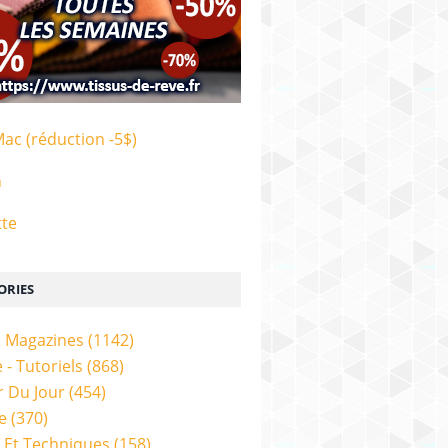
Mac (réduction -5$)
n
tte
ORIES
& Magazines
(1142)
 - Tutoriels
(868)
 Du Jour
(454)
e
(370)
 Et Techniques
(158)