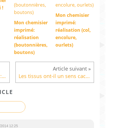
ier
 !
Mon chemisier
Mon chemisier
imprimé:
imprimé:
réalisation (col,
réalisation
encolure,
(boutonnières,
ourlets)
boutons)
Mon top imprimé papillons: couper un tissu à motifs
Les tissus ont-il un sens caché ?
ICLE
/2014 12:25