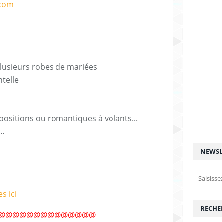
lusieurs robes de mariées
telle
ositions ou romantiques à volants...
..
NEWSL
s ici
RECHE
@@@@@@@@@@@@@@