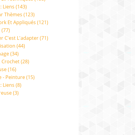
: Liens
(143)
ar Thèmes
(123)
rk Et Appliqués
(121)
s
(77)
er C'est L'adapter
(71)
isation
(44)
nage
(34)
& Crochet
(28)
use
(16)
e - Peinture
(15)
: Liens
(8)
reuse
(3)