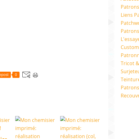
Patrons
Liens P
Patchwo
Patron
L'essay
Custom
Patron
Tricot 
Surjete
epost
0
Teintur
Patrons
Recouv