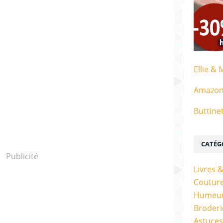
Ellie & 
Amazo
Buttine
CATÉG
Publicité
Livres 
Couture
Humeur
Broderi
Astuces