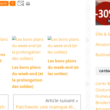
epost
0
Ellie & 
Amazo
ans
Buttine
d
Les bons plans
Les bons plans
du week-end (et
CATÉG
du week-end (et
les soldes)
la prolongation
Livres 
des soldes)
Couture
Humeur
Broderi
tch
Patchwork: une manique étoilée en paper-piecing (diaporama)
Astuces