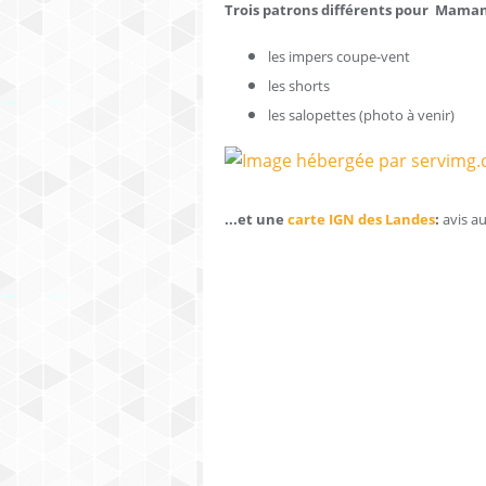
Trois patrons différents pour Maman
les impers coupe-vent
les shorts
les salopettes (photo à venir)
...et une
carte IGN des Landes
:
avis au