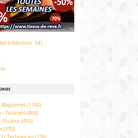
Mac (réduction -5$)
n
tte
ORIES
& Magazines
(1142)
 - Tutoriels
(868)
 Du Jour
(455)
e
(370)
 Et Techniques
(158)