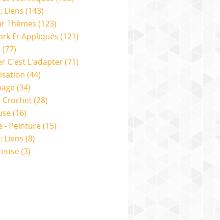
: Liens
(143)
ar Thèmes
(123)
rk Et Appliqués
(121)
s
(77)
er C'est L'adapter
(71)
isation
(44)
nage
(34)
& Crochet
(28)
use
(16)
e - Peinture
(15)
: Liens
(8)
reuse
(3)