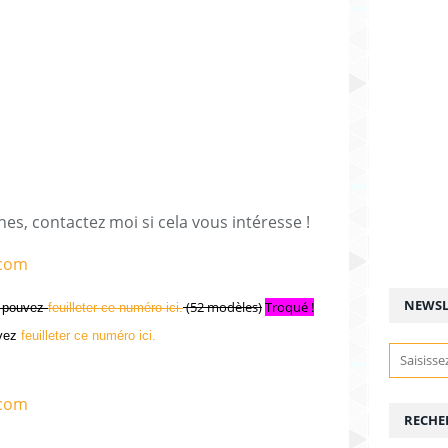
es, contactez moi si cela vous intéresse !
NEWSL
(52 modèles)
Troqué !
s pouvez
feuilleter ce numéro ici.
uvez
feuilleter ce numéro ici.
RECHE