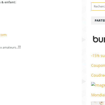
 & enfant:
PARTE
!!!
x amateurs...
-15% su
Coupon
Coudre
Mondial