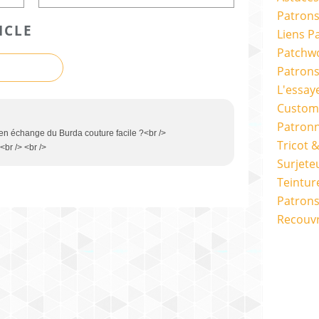
Patrons
ICLE
Liens P
Patchwo
Patron
L'essay
Custom
Patron
 en échange du Burda couture facile ?<br />
Tricot 
<br /> <br />
Surjete
Teintur
Patrons
Recouv