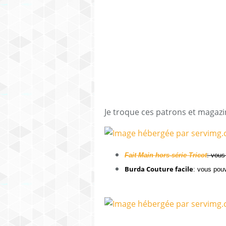
Je troque ces patrons et magazin
Fait Main hors-série Tricot
: vou
Burda Couture facile
: vous po