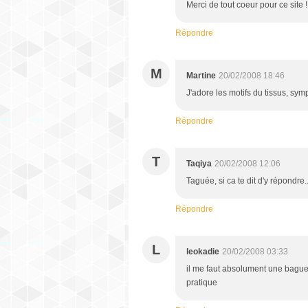
Merci de tout coeur pour ce site 
Répondre
M
Martine
20/02/2008 18:46
J'adore les motifs du tissus, sy
Répondre
T
Taqiya
20/02/2008 12:06
Taguée, si ca te dit d'y répondre..
Répondre
L
leokadie
20/02/2008 03:33
il me faut absolument une bague pi
pratique