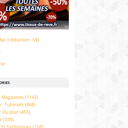
Mac (réduction -5$)
n
tte
ORIES
& Magazines
(1142)
 - Tutoriels
(868)
 Du Jour
(455)
e
(370)
 Et Techniques
(158)