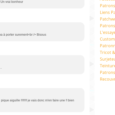
! Un vrai bonheur
Patrons
Liens P
Patchwo
Patron
L'essay
mpa à porter surement<br /> Bisous
Custom
Patron
Tricot 
Surjete
Teintur
..
Patrons
Recouv
que aiguille !!!!!!!! je vais donc m'en faire une !! bien