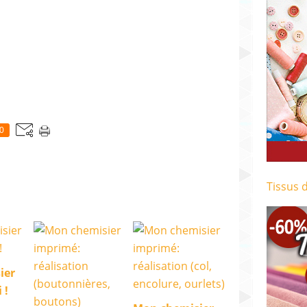
0
Tissus 
ier
 !