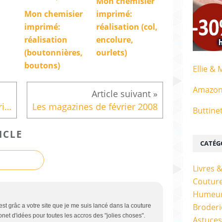
Mon chemisier
Mon chemisier
imprimé:
imprimé:
réalisation (col,
réalisation
encolure,
(boutonnières,
ourlets)
boutons)
Ellie & 
Amazo
Bague pique-épingles (tutoriel)
Les magazines de février 2008
Buttine
ICLE
CATÉG
Livres 
Couture
Humeur
Broderi
est grâc a votre site que je me suis lancé dans la couture
onet d'idées pour toutes les accros des "jolies choses".
Astuces