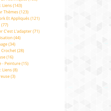
: Liens
(143)
ar Thèmes
(123)
rk Et Appliqués
(121)
s
(77)
er C'est L'adapter
(71)
isation
(44)
nage
(34)
& Crochet
(28)
use
(16)
e - Peinture
(15)
: Liens
(8)
reuse
(3)