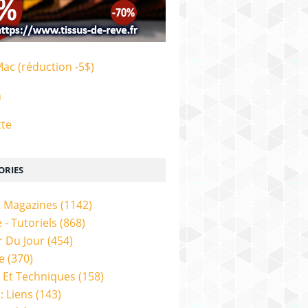
Mac (réduction -5$)
n
tte
ORIES
& Magazines
(1142)
 - Tutoriels
(868)
 Du Jour
(454)
e
(370)
 Et Techniques
(158)
: Liens
(143)