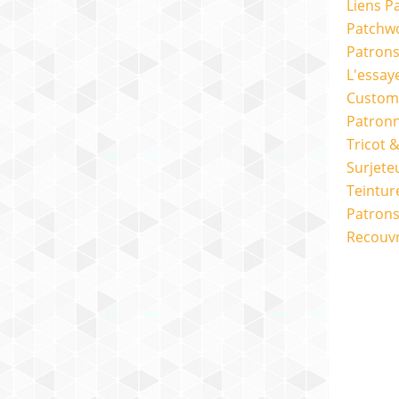
Liens P
Patchwo
Patron
L'essay
Custom
Patron
Tricot 
Surjete
Teintur
Patrons
Recouv