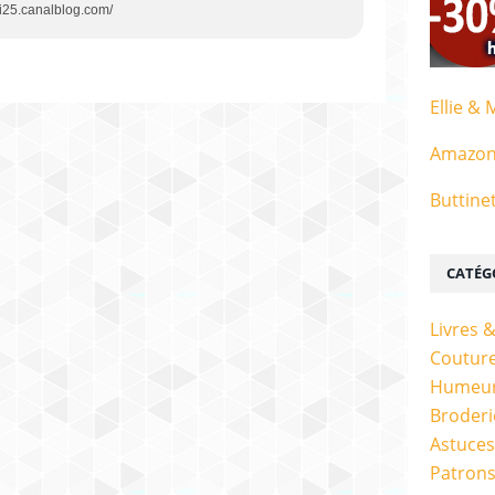
mi25.canalblog.com/
Ellie & 
Amazo
Buttine
CATÉG
Livres 
Couture
Humeur
Broderi
Astuces
Patrons