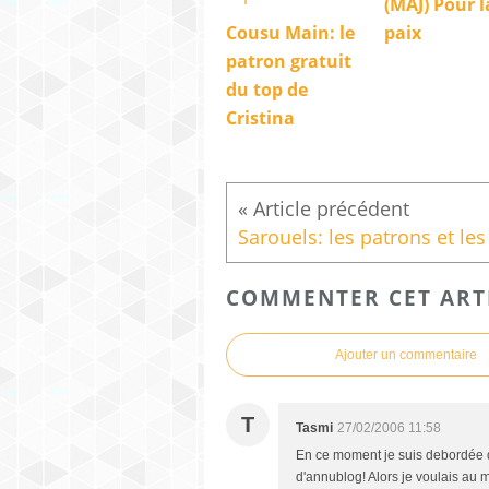
(MAJ) Pour l
Cousu Main: le
paix
patron gratuit
du top de
Cristina
COMMENTER CET ART
Ajouter un commentaire
T
Tasmi
27/02/2006 11:58
En ce moment je suis debordée de 
d'annublog! Alors je voulais au 