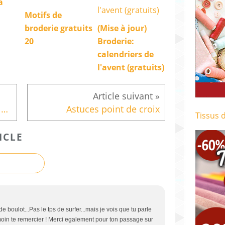
a
Motifs de
broderie gratuits
(Mise à jour)
20
Broderie:
calendriers de
l'avent (gratuits)
Sarouels: les patrons et les photos !
Astuces point de croix
Tissus 
ICLE
boulot...Pas le tps de surfer...mais je vois que tu parle
moin te remercier ! Merci egalement pour ton passage sur