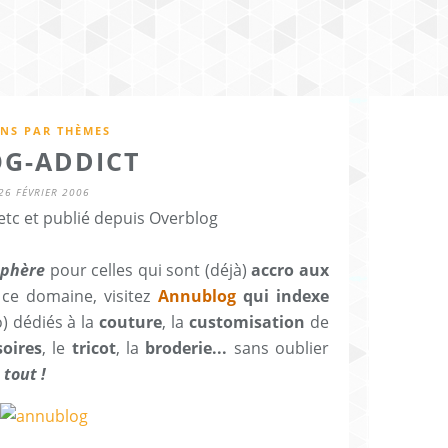
ENS PAR THÈMES
OG-ADDICT
26 FÉVRIER 2006
etc et publié depuis Overblog
sphère
pour celles qui sont (déjà)
accro aux
 ce domaine, visitez
Annublog
qui indexe
) dédiés à la
couture
, la
customisation
de
soires
, le
tricot
, la
broderie...
sans oublier
 tout !