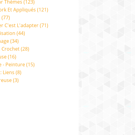
ar Thèmes
(123)
rk Et Appliqués
(121)
s
(77)
er C'est L'adapter
(71)
isation
(44)
nage
(34)
& Crochet
(28)
use
(16)
e - Peinture
(15)
: Liens
(8)
reuse
(3)