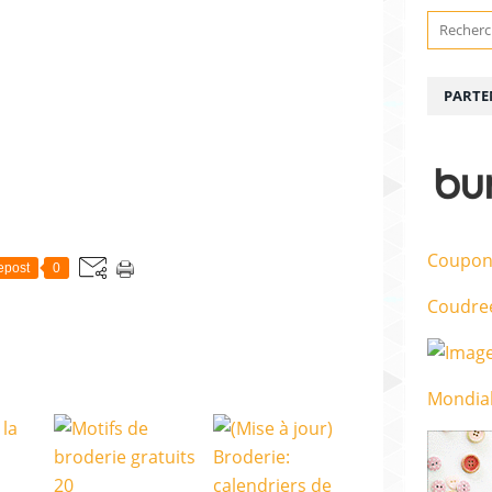
PARTE
Coupon
epost
0
Coudre
Mondial