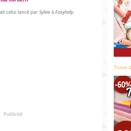
ait celui lancé par
Sylvie
à
Foxylady
.
Tissus 
Publicité