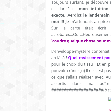
Toujours surfant, je découvre
est lancé et
mon intuition 
exacte...verdict le lendemain 
moi !!!
Je m'attendais au pire d
Sur la carte était écrit
acrobates...Ouf...Heureusemen
'coudre quelque chose pour m
L'enveloppe-mystère contenait 
ah là là !
Quel ravissement po
pour le choix du tissu ! Et en p
pouvoir crâner ;o) Il ne s'est p
ce que j'allais réaliser avec. 
assortis dans ma boît
#####################(
à s
M