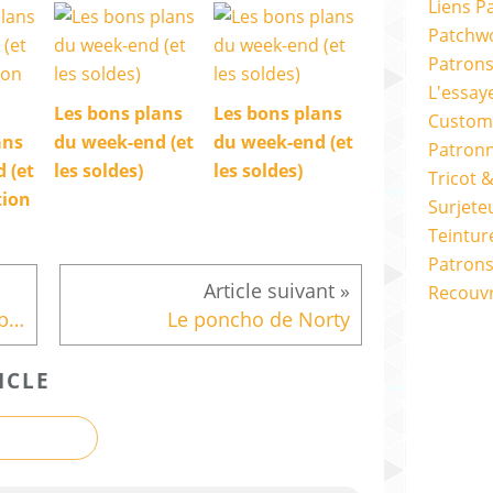
Liens P
Patchwo
Patron
L'essay
Les bons plans
Les bons plans
Custom
ans
du week-end (et
du week-end (et
Patron
 (et
les soldes)
les soldes)
Tricot 
tion
Surjete
Teintur
Patrons
Recouv
Changer une fermeture de blouson
Le poncho de Norty
ICLE