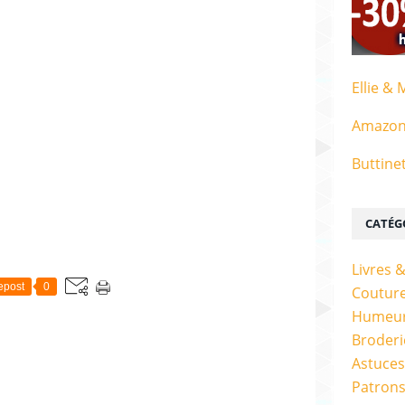
Ellie & 
Amazo
Buttine
CATÉG
Livres 
epost
0
Couture
Humeur
Broderi
Astuces
Patrons