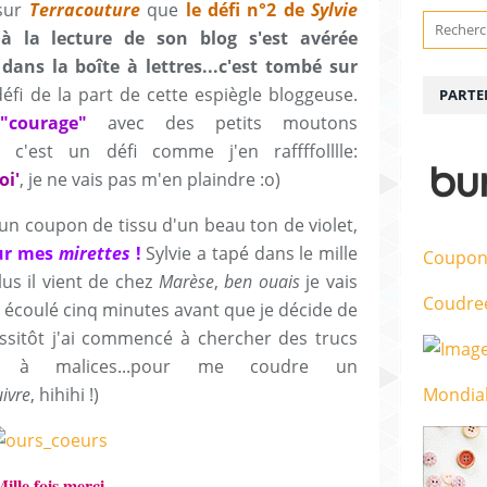
 sur
Terracouture
que
le défi n°2 de
Sylvie
à la lecture de son blog s'est avérée
dans la boîte à lettres...c'est tombé sur
éfi de la part de cette espiègle bloggeuse.
PARTE
"courage"
avec des petits moutons
t c'est un défi comme j'en raffffolllle:
oi'
, je ne vais pas m'en plaindre :o)
un coupon de tissu d'un beau ton de violet,
ur mes
mirettes
!
Sylvie a tapé dans le mille
Coupon
lus il vient de chez
Marèse
,
ben ouais
je vais
Coudre
as écoulé cinq minutes avant que je décide de
Aussitôt j'ai commencé à chercher des trucs
e à malices...pour me coudre un
uivre
, hihihi !)
Mondial
ille fois merci