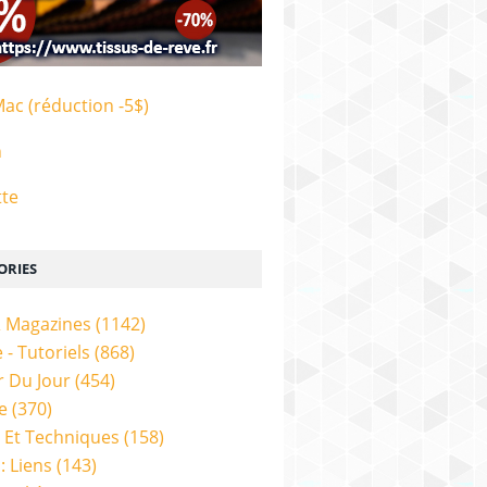
Mac (réduction -5$)
n
tte
ORIES
& Magazines
(1142)
 - Tutoriels
(868)
 Du Jour
(454)
e
(370)
 Et Techniques
(158)
: Liens
(143)