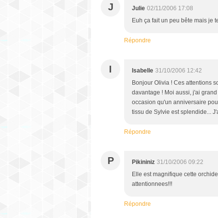
J
Julie
02/11/2006 17:08
Euh ça fait un peu bête mais je t
Répondre
I
Isabelle
31/10/2006 12:42
Bonjour Olivia ! Ces attentions s
davantage ! Moi aussi, j'ai gran
occasion qu'un anniversaire pour 
tissu de Sylvie est splendide... J'
Répondre
P
Pikininiz
31/10/2006 09:22
Elle est magnifique cette orchide
attentionnees!!!
Répondre