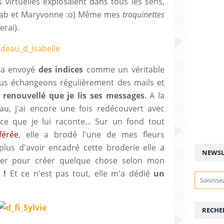
 virtuelles explosaient dans tous les sens,
ci Bab et Maryvonne :o) Même mes
troquinettes
erai).
'a envoyé
des indices
comme un véritable
ous échangeons régulièrement des mails et
s renouvellé que je lis ses messages
. A la
u, j'ai encore une fois redécouvert avec
 ce que je lui raconte... Sur un fond tout
férée
, elle a brodé l'une de mes fleurs
lus d'avoir encadré cette broderie elle a
NEWSL
liser pour créer quelque chose selon mon
e !
Et ce n'est pas tout, elle m'a dédié
un
RECHE