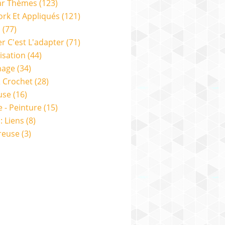
ar Thèmes
(123)
rk Et Appliqués
(121)
s
(77)
er C'est L'adapter
(71)
isation
(44)
nage
(34)
& Crochet
(28)
use
(16)
e - Peinture
(15)
: Liens
(8)
reuse
(3)