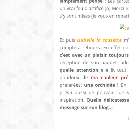
simplement pensé !
Les cartes
un vrai feu d'artifice ;o) Mer
s'y sont mises (je vous en reparl
Et puis
Isabelle la cousette
m
compte à rebours...En effet n
c'est avec un plaisir toujour
réception de son paquet-cadea
quelle attention
elle lit tout
doudoux de
ma couleur pré
préférées:
une orchidée !
En p
prévu aussi de pouvoir l'uti
inspiration.
Quelle délicatess
message sur son blog...