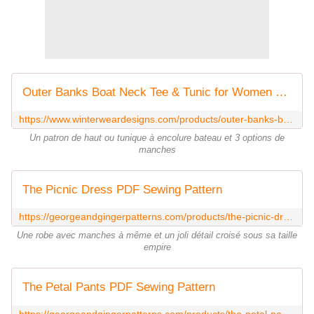
Outer Banks Boat Neck Tee & Tunic for Women size 00-24
https://www.winterweardesigns.com/products/outer-banks-boat-neck-tee-tunic-for-women
Un patron de haut ou tunique à encolure bateau et 3 options de
manches
The Picnic Dress PDF Sewing Pattern
https://georgeandgingerpatterns.com/products/the-picnic-dress-womens-sizes-pdf-sewing-pattern
Une robe avec manches à même et un joli détail croisé sous sa taille
empire
The Petal Pants PDF Sewing Pattern
https://georgeandgingerpatterns.com/products/the-petal-pants-womens-sizes-pdf-sewing-pattern