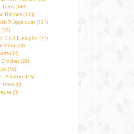
: Liens
(143)
ar Thèmes
(123)
rk Et Appliqués
(121)
s
(77)
er C'est L'adapter
(71)
isation
(44)
nage
(34)
& Crochet
(28)
use
(16)
e - Peinture
(15)
: Liens
(8)
reuse
(3)