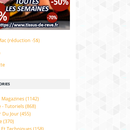
Mac (réduction -5$)
n
tte
ORIES
& Magazines
(1142)
 - Tutoriels
(868)
 Du Jour
(455)
e
(370)
 Et Techniques
(158)