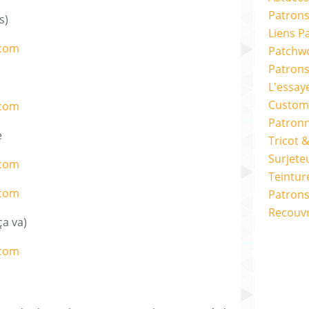
Patrons
s)
Liens P
Patchwo
Patron
L'essay
Custom
Patron
e
Tricot 
Surjete
Teintur
Patrons
Recouv
ça va)