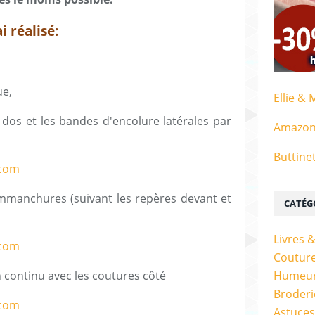
i réalisé:
ue,
Ellie & 
dos et les bandes d'encolure latérales par
Amazo
Buttine
mmanchures (suivant les repères devant et
CATÉG
Livres 
Couture
Humeur
 continu avec les coutures côté
Broderi
Astuces