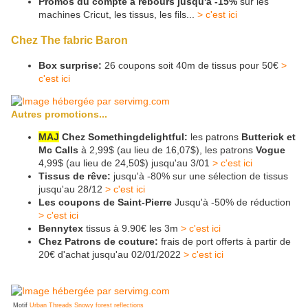
Promos du compte à rebours jusqu'à -15%
sur les
machines Cricut, les tissus, les fils...
> c'est ici
Chez The fabric Baron
Box surprise:
26 coupons soit 40m de tissus pour 50€
>
c'est ici
Autres promotions...
MAJ
Chez Somethingdelightful:
les patrons
Butterick et
Mc Calls
à 2,99$ (au lieu de 16,07$), les patrons
Vogue
4,99$ (au lieu de 24,50$) jusqu'au 3/01
> c'est ici
Tissus de rêve:
jusqu'à -80% sur une sélection de tissus
jusqu'au 28/12
> c'est ici
Les coupons de Saint-Pierre
Jusqu'à -50% de réduction
> c'est ici
Bennytex
tissus à 9.90€ les 3m
> c'est ici
Chez Patrons de couture:
frais de port offerts à partir de
20€ d'achat jusqu'au 02/01/2022
> c'est ici
Motif
Urban Threads Snowy forest reflections