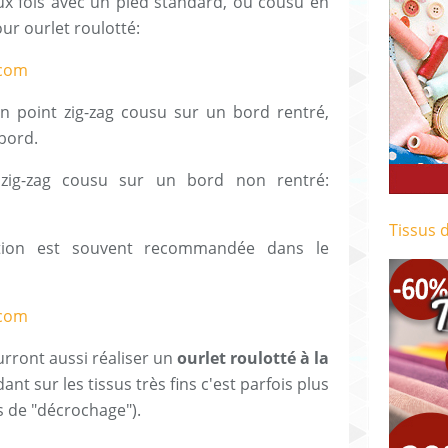
eux fois avec un pied standard, ou cousu en
ur ourlet roulotté:
 un point zig-zag cousu sur un bord rentré,
 bord.
zig-zag cousu sur un bord non rentré:
Tissus 
inition est souvent recommandée dans le
rront aussi réaliser un
ourlet roulotté à la
nt sur les tissus très fins c'est parfois plus
s de "décrochage").