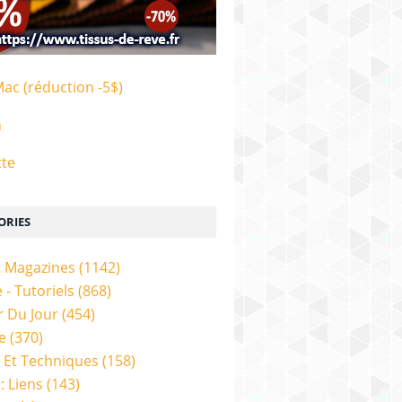
Mac (réduction -5$)
n
tte
ORIES
& Magazines
(1142)
 - Tutoriels
(868)
 Du Jour
(454)
e
(370)
 Et Techniques
(158)
: Liens
(143)