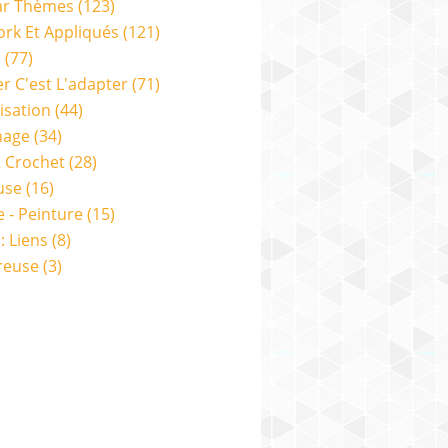
ar Thèmes
(123)
rk Et Appliqués
(121)
s
(77)
er C'est L'adapter
(71)
isation
(44)
nage
(34)
& Crochet
(28)
use
(16)
e - Peinture
(15)
: Liens
(8)
reuse
(3)