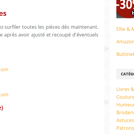
es
z surfiler toutes les pièces dès maintenant.
Ellie & 
ire après avoir ajusté et recoupé d'éventuels
Amazo
Buttine
CATÉG
Livres 
Couture
Humeur
e)
Broderi
Astuces
Patrons