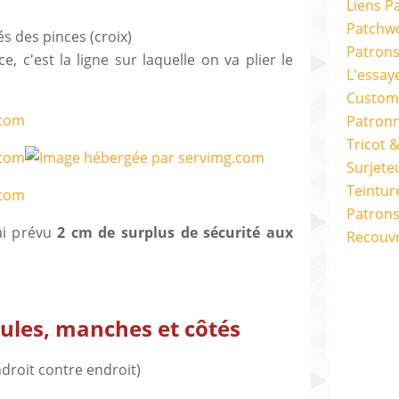
Liens P
Patchwo
s des pinces (croix)
Patron
e, c'est la ligne sur laquelle on va plier le
L'essay
Custom
Patron
Tricot 
Surjete
Teintur
Patrons
ai prévu
2 cm de surplus de sécurité aux
Recouv
ules, manches et côtés
ndroit contre endroit)