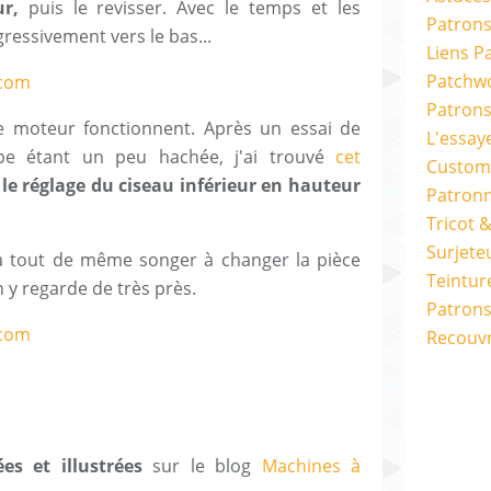
r,
puis le revisser. Avec le temps et les
Patrons
ogressivement vers le bas...
Liens P
Patchwo
Patron
le moteur fonctionnent. Après un essai de
L'essay
upe étant un peu hachée, j'ai trouvé
cet
Custom
 le réglage du ciseau inférieur en hauteur
Patron
Tricot 
Surjete
a tout de même songer à changer la pièce
Teintur
 y regarde de très près.
Patrons
Recouv
ées et illustrées
sur le blog
Machines à