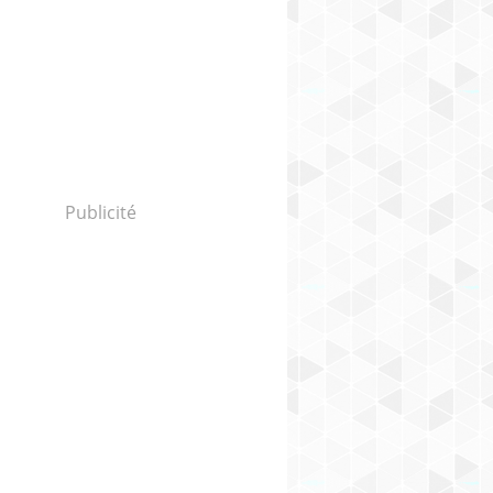
surjeteuses changements réglages - Le blog de jea
Publicité