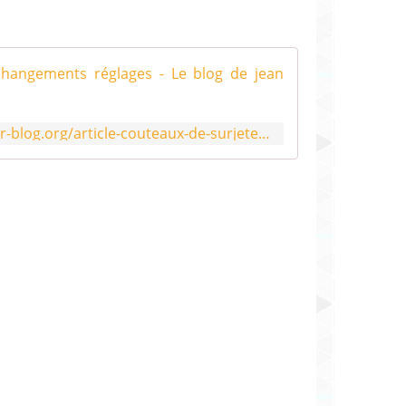
Couteaux de 
http://machinesacoudre.over-blog.org/article-couteaux-de-surjeteuses-changements-reglages-90594563.html