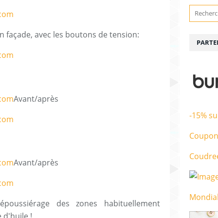
n façade, avec les boutons de tension:
PARTE
Avant/après
-15% su
Coupon
Coudre
Avant/après
Mondial
époussiérage des zones habituellement
 d'huile !