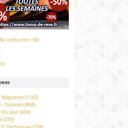
Mac (réduction -5$)
n
tte
ORIES
& Magazines
(1142)
 - Tutoriels
(868)
 Du Jour
(454)
e
(370)
 Et Techniques
(158)