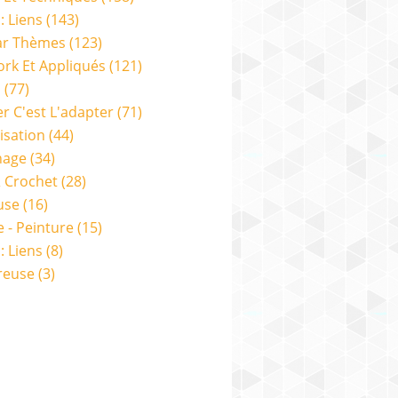
: Liens
(143)
ar Thèmes
(123)
rk Et Appliqués
(121)
s
(77)
er C'est L'adapter
(71)
isation
(44)
nage
(34)
& Crochet
(28)
use
(16)
e - Peinture
(15)
: Liens
(8)
reuse
(3)