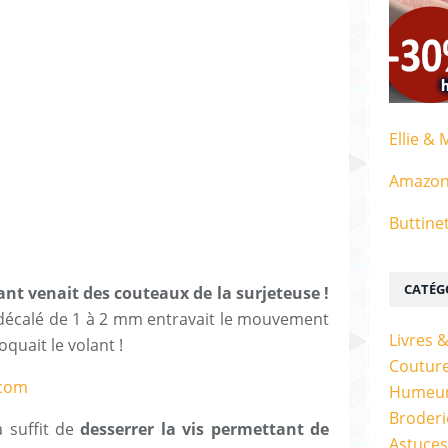
Ellie & 
Amazo
Buttine
CATÉG
lant venait des couteaux de la surjeteuse !
t décalé de 1 à 2 mm entravait le mouvement
Livres 
quait le volant !
Couture
Humeur
Broderi
a suffit de
desserrer la vis permettant de
Astuces