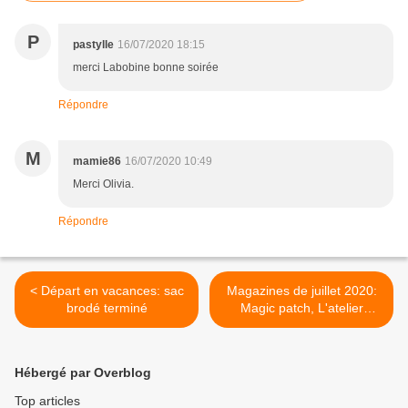
P
pastylle
16/07/2020 18:15
merci Labobine bonne soirée
Répondre
M
mamie86
16/07/2020 10:49
Merci Olivia.
Répondre
< Départ en vacances: sac
Magazines de juillet 2020:
brodé terminé
Magic patch, L'atelier
patchwork >
Hébergé par Overblog
Top articles