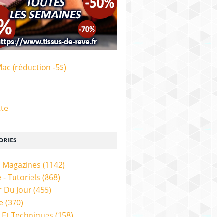
Mac (réduction -5$)
n
tte
ORIES
& Magazines
(1142)
 - Tutoriels
(868)
 Du Jour
(455)
e
(370)
 Et Techniques
(158)