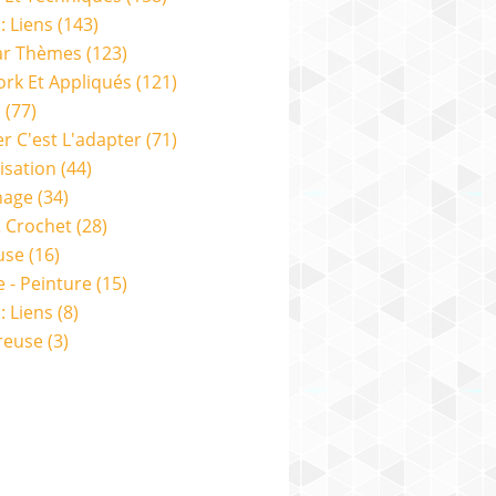
: Liens
(143)
ar Thèmes
(123)
rk Et Appliqués
(121)
s
(77)
er C'est L'adapter
(71)
isation
(44)
nage
(34)
& Crochet
(28)
use
(16)
e - Peinture
(15)
: Liens
(8)
reuse
(3)