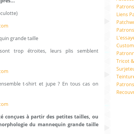
près...
Patrons
culotte)
Liens P
Patchwo
Patron
L'essay
in grande taille
Custom
nt trop étroites, leurs plis semblent
Patron
Tricot 
Surjete
Teintur
ensemble t-shirt et jupe ? En tous cas on
Patrons
Recouv
 conçues à partir des petites tailles, ou
 morphologie du mannequin grande taille