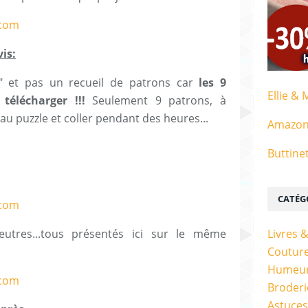
is:
" et pas un recueil de patrons car
les 9
Ellie & 
télécharger !!!
Seulement 9 patrons, à
 au puzzle et coller pendant des heures...
Amazo
Buttine
CATÉG
utres...tous présentés ici sur le même
Livres 
Couture
Humeur
Broderi
Astuces