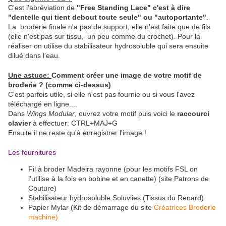
C'est l'abréviation de
"Free Standing Lace"
c'est à dire
"dentelle qui tient debout toute seule" ou "autoportante"
.
La broderie finale n'a pas de support, elle n'est faite que de fils
(elle n'est pas sur tissu, un peu comme du crochet). Pour la
réaliser on utilise du stabilisateur hydrosoluble qui sera ensuite
dilué dans l'eau.
Une astuce:
Comment créer une image de votre motif de
broderie ? (comme ci-dessus)
C'est parfois utile, si elle n'est pas fournie ou si vous l'avez
téléchargé en ligne....
Dans
Wings Modular
, ouvrez votre motif puis voici le
raccourci
clavier
à effectuer: CTRL+MAJ+G
Ensuite il ne reste qu'à enregistrer l'image !
Les fournitures
Fil à broder Madeira rayonne (pour les motifs FSL on
l'utilise à la fois en bobine et en canette) (site Patrons de
Couture)
Stabilisateur hydrosoluble Soluvlies (Tissus du Renard)
Papier Mylar (Kit de démarrage du site
Créatrices Broderie
machine)