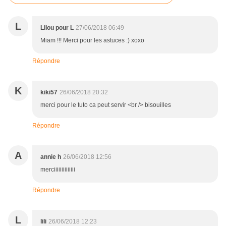
L
Lilou pour L
27/06/2018 06:49
Miam !!! Merci pour les astuces :) xoxo
Répondre
K
kiki57
26/06/2018 20:32
merci pour le tuto ca peut servir <br /> bisouilles
Répondre
A
annie h
26/06/2018 12:56
merciiiiiiiiiiiiii
Répondre
L
lili
26/06/2018 12:23