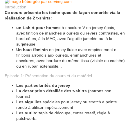
Introduction
Ce cours présente les techniques de façon concrète via la
réalisation de 2 t-shirts:
un t-shirt pour homme
à encolure V en jersey épais,
avec finition de manches à ourlets ou revers contrastés, en
bord-côtes, à la MAC, avec l'aiguille jumelée ou à la
surjeteuse
Un haut féminin
en jersey fluide avec empiècement et
finitions arrondis aux ourlets, emmanchures et
encolures, avec bordure du même tissu (visible ou cachée)
ou en ruban extensible...
Episode 1: Présentation du cours et du matériel
Les particularités du jersey
La description détaillée des t-shirts
(patrons non
fournis)
Les aiguilles
spéciales pour jersey ou stretch à pointe
ronde à utiliser impérativement
Les outils: t
apis de découpe, cutter rotatif, règle à
patchwork...