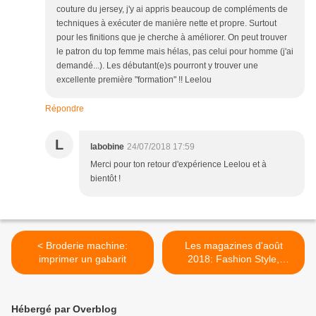
couture du jersey, j'y ai appris beaucoup de compléments de
techniques à exécuter de manière nette et propre. Surtout
pour les finitions que je cherche à améliorer. On peut trouver
le patron du top femme mais hélas, pas celui pour homme (j'ai
demandé...). Les débutant(e)s pourront y trouver une
excellente première "formation" !! Leelou
Répondre
L
labobine
24/07/2018 17:59
Merci pour ton retour d'expérience Leelou et à
bientôt !
< Broderie machine:
Les magazines d'août
imprimer un gabarit
2018: Fashion Style,
Dossiers couture, Idées
couture... >
Hébergé par Overblog