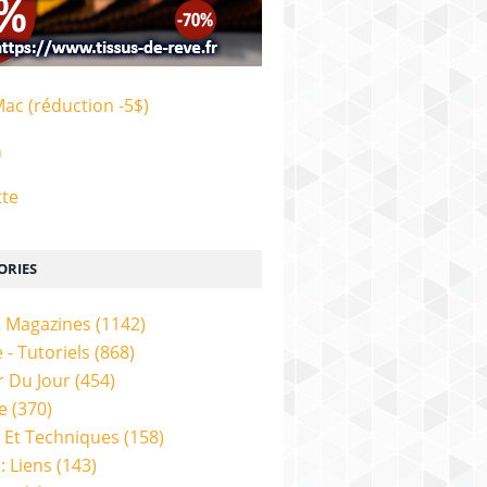
Mac (réduction -5$)
n
tte
ORIES
& Magazines
(1142)
 - Tutoriels
(868)
 Du Jour
(454)
e
(370)
 Et Techniques
(158)
: Liens
(143)