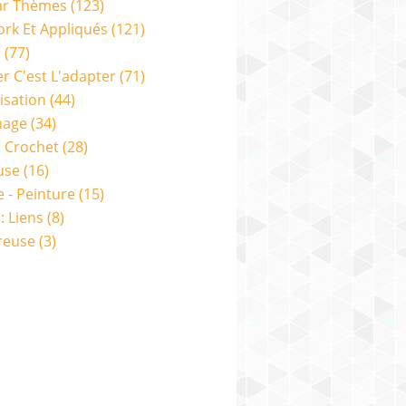
ar Thèmes
(123)
rk Et Appliqués
(121)
s
(77)
er C'est L'adapter
(71)
isation
(44)
nage
(34)
& Crochet
(28)
use
(16)
e - Peinture
(15)
: Liens
(8)
reuse
(3)