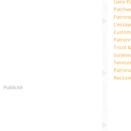
Liens P
Patchwo
Patron
L'essay
Custom
Patron
Tricot 
Surjete
Teintur
Patrons
Recouv
Publicité