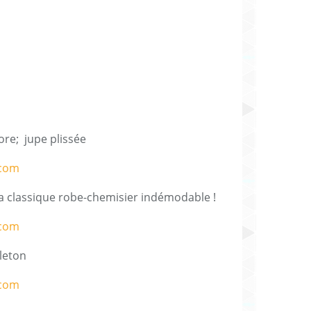
re; jupe plissée
la classique robe-chemisier indémodable !
leton