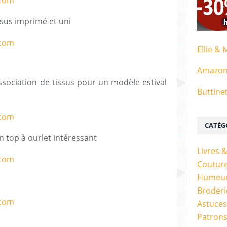
ssus imprimé et uni
Ellie & 
Amazo
ssociation de tissus pour un modèle estival
Buttine
CATÉG
 top à ourlet intéressant
Livres 
Couture
Humeur
Broderi
Astuces
Patrons