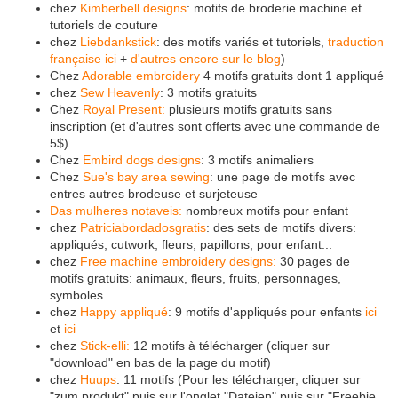
chez
Kimberbell designs
: motifs de broderie machine et
tutoriels de couture
chez
Liebdankstick
: des motifs variés et tutoriels,
traduction
française ici
+
d'autres encore sur le blog
)
Chez
Adorable embroidery
4 motifs gratuits dont 1 appliqué
chez
Sew Heavenly
: 3 motifs gratuits
Chez
Royal Present:
plusieurs motifs gratuits sans
inscription (et d'autres sont offerts avec une commande de
5$)
Chez
Embird dogs designs
: 3 motifs animaliers
Chez
Sue's bay area sewing
: une page de motifs avec
entres autres brodeuse et surjeteuse
Das mulheres notaveis:
nombreux motifs pour enfant
chez
Patriciabordadosgratis
: des sets de motifs divers:
appliqués, cutwork, fleurs, papillons, pour enfant...
chez
Free machine embroidery designs:
30 pages de
motifs gratuits: animaux, fleurs, fruits, personnages,
symboles...
chez
Happy appliqué
: 9 motifs d'appliqués pour enfants
ici
et
ici
chez
Stick-elli:
12 motifs à télécharger (cliquer sur
"download" en bas de la page du motif)
chez
Huups
: 11 motifs (Pour les télécharger, cliquer sur
"zum produkt" puis sur l'onglet "Dateien" puis sur "Freebie