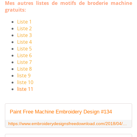
Mes autres listes de motifs de broderie machine
gratuits:
Liste 1
Liste 2
Liste 3
Liste 4
Liste 5
Liste 6
Liste 7
Liste 8
liste 9
liste 10
liste 11
Paint Free Machine Embroidery Design #134
https://www.embroiderydesignsfreedownload.com/2018/04/paint-free-machine-embroidery-design-134.html