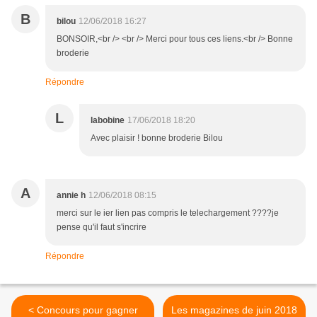
B
bilou
12/06/2018 16:27
BONSOIR,<br /> <br /> Merci pour tous ces liens.<br /> Bonne
broderie
Répondre
L
labobine
17/06/2018 18:20
Avec plaisir ! bonne broderie Bilou
A
annie h
12/06/2018 08:15
merci sur le ier lien pas compris le telechargement ????je
pense qu'il faut s'incrire
Répondre
< Concours pour gagner
Les magazines de juin 2018