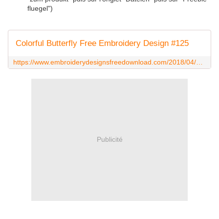
fluegel")
Colorful Butterfly Free Embroidery Design #125
https://www.embroiderydesignsfreedownload.com/2018/04/colorful-butterfly-free-embroidery.html
Publicité