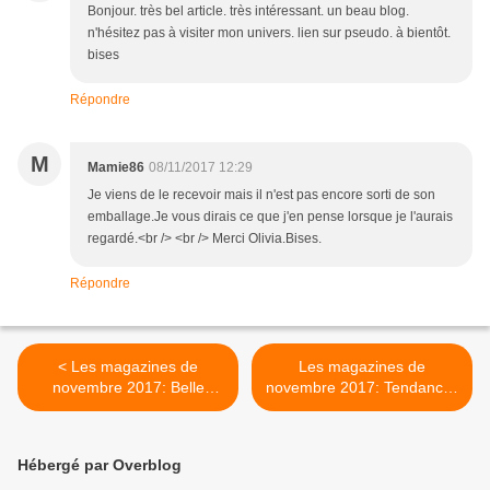
Bonjour. très bel article. très intéressant. un beau blog.
n'hésitez pas à visiter mon univers. lien sur pseudo. à bientôt.
bises
Répondre
M
Mamie86
08/11/2017 12:29
Je viens de le recevoir mais il n'est pas encore sorti de son
emballage.Je vous dirais ce que j'en pense lorsque je l'aurais
regardé.<br /> <br /> Merci Olivia.Bises.
Répondre
< Les magazines de
Les magazines de
novembre 2017: Belle
novembre 2017: Tendances
mode à coudre 12 (mise à
Couture 27 (mise à jour) >
jour)
Hébergé par Overblog