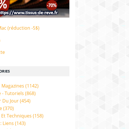
Mac (réduction -5$)
n
tte
ORIES
& Magazines
(1142)
 - Tutoriels
(868)
 Du Jour
(454)
e
(370)
 Et Techniques
(158)
: Liens
(143)