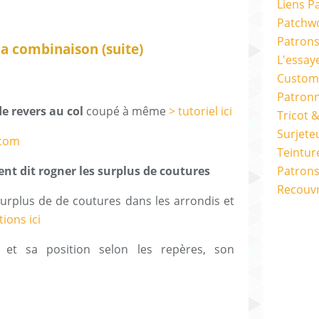
Liens P
Patchwo
Patron
la combinaison (suite)
L'essay
Custom
Patron
de revers au col
coupé à même
> tutoriel ici
Tricot 
Surjete
Teintur
ent dit rogner les surplus de coutures
Patrons
Recouv
surplus de de coutures dans les arrondis et
tions ici
et sa position selon les repères, son