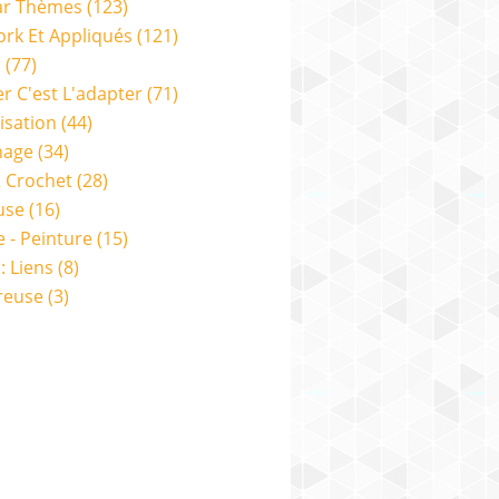
ar Thèmes
(123)
rk Et Appliqués
(121)
s
(77)
er C'est L'adapter
(71)
isation
(44)
nage
(34)
& Crochet
(28)
use
(16)
e - Peinture
(15)
: Liens
(8)
reuse
(3)