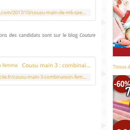
http://csurmesure.over-blog.com/2017/10/cousu-main-de-m6-special-tendances-demi-finale-saison-3.html
ions des candidats sont sur le blog
Couture
Cousu main 3 : combinaison femme
Tissus 
https://www.blog-couture-facile.fr/cousu-main-3-combinaison-femme/