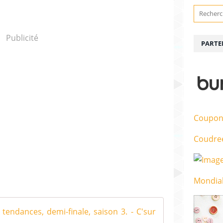
Publicité
PARTE
Coupon
Coudre
Mondial
cousu main de