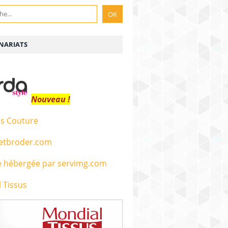
NARIATS
Nouveau !
s Couture
etbroder.com
 Tissus
 M6, spécial tendances, demi-finale, saison 3. - 