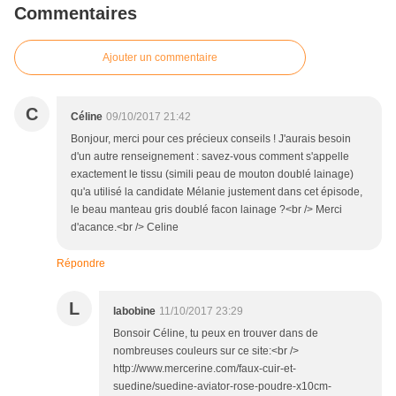
Commentaires
Ajouter un commentaire
C
Céline
09/10/2017 21:42
Bonjour, merci pour ces précieux conseils ! J'aurais besoin
d'un autre renseignement : savez-vous comment s'appelle
exactement le tissu (simili peau de mouton doublé lainage)
qu'a utilisé la candidate Mélanie justement dans cet épisode,
le beau manteau gris doublé facon lainage ?<br /> Merci
d'acance.<br /> Celine
Répondre
L
labobine
11/10/2017 23:29
Bonsoir Céline, tu peux en trouver dans de
nombreuses couleurs sur ce site:<br />
http://www.mercerine.com/faux-cuir-et-
suedine/suedine-aviator-rose-poudre-x10cm-