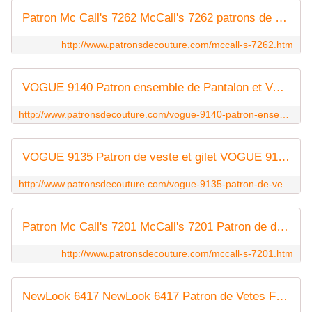
Patron Mc Call's 7262 McCall's 7262 patrons de veste et poncho, facile, tailles 36 à 44 et 46 à 52
http://www.patronsdecouture.com/mccall-s-7262.htm
VOGUE 9140 Patron ensemble de Pantalon et Veste VOGUE 9140 Patron ensemble de Pantalon et Veste Veste (non doublée) et pantalon semi-ajusté, tailles 32 à 42 et 44 à 54
http://www.patronsdecouture.com/vogue-9140-patron-ensemble-de-pantalon-et-veste.htm
VOGUE 9135 Patron de veste et gilet VOGUE 9135 Patron de veste et gilet Gilet et veste amples, non doublées, tailles 32 à 42 et 44 à 54
http://www.patronsdecouture.com/vogue-9135-patron-de-veste-et-gilet.htm
Patron Mc Call's 7201 McCall's 7201 Patron de différentes vestes, facile, tailles 32 à 42 et 44 à 54
http://www.patronsdecouture.com/mccall-s-7201.htm
NewLook 6417 NewLook 6417 Patron de Vetes Femmes Tailles 34 à 52