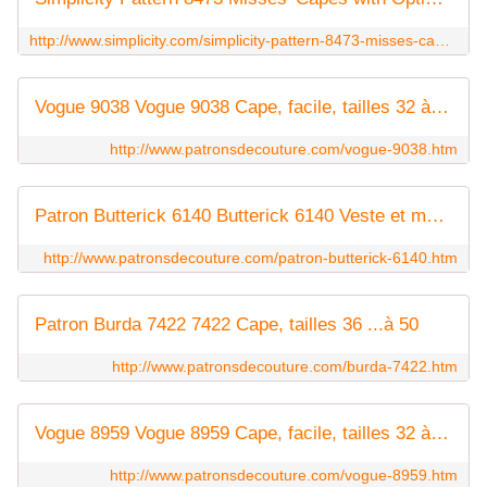
http://www.simplicity.com/simplicity-pattern-8473-misses-capes-with-options-for-design-hacking/S8473.html
Vogue 9038 Vogue 9038 Cape, facile, tailles 32 à 42 et 44 à 54
http://www.patronsdecouture.com/vogue-9038.htm
Patron Butterick 6140 Butterick 6140 Veste et manteau pour femme, tailles 44 à 54
http://www.patronsdecouture.com/patron-butterick-6140.htm
Patron Burda 7422 7422 Cape, tailles 36 ...à 50
http://www.patronsdecouture.com/burda-7422.htm
Vogue 8959 Vogue 8959 Cape, facile, tailles 32 à 42 et 44 à 54
http://www.patronsdecouture.com/vogue-8959.htm