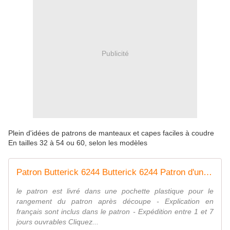
Publicité
Plein d'idées de patrons de manteaux et capes faciles à coudre
En tailles 32 à 54 ou 60, selon les modèles
Patron Butterick 6244 Butterick 6244 Patron d'un ensemble de Robe et Veste, tailles 36 à 44 et 46 à 52
le patron est livré dans une pochette plastique pour le
rangement du patron après découpe - Explication en
français sont inclus dans le patron - Expédition entre 1 et 7
jours ouvrables Cliquez...