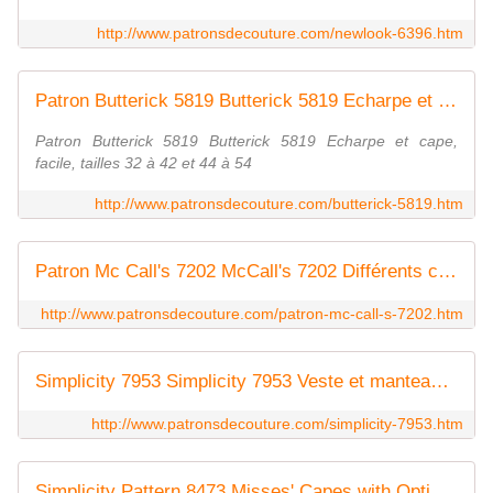
http://www.patronsdecouture.com/newlook-6396.htm
Patron Butterick 5819 Butterick 5819 Echarpe et cape, facile, tailles 32 à 42 et 44 à 54
Patron Butterick 5819 Butterick 5819 Echarpe et cape,
facile, tailles 32 à 42 et 44 à 54
http://www.patronsdecouture.com/butterick-5819.htm
Patron Mc Call's 7202 McCall's 7202 Différents capes pour femmes tailles 34 à 42 et 44 à 54, très facile
http://www.patronsdecouture.com/patron-mc-call-s-7202.htm
Simplicity 7953 Simplicity 7953 Veste et manteau pour dames
http://www.patronsdecouture.com/simplicity-7953.htm
Simplicity Pattern 8473 Misses' Capes with Options for Design Hacking