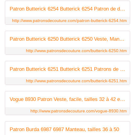
Patron Butterick 6254 Butterick 6254 Patron de différentes vestes, tailles 32 à 42 et 44 à 54
http://www.patronsdecouture.com/patron-butterick-6254.htm
Patron Butterick 6250 Butterick 6250 Veste, Manteau et Vêtement enveloppant très facile, tailles 32 à 42 et 44 à 54
http://www.patronsdecouture.com/butterick-6250.htm
Patron Butterick 6251 Butterick 6251 Patrons de Vestes en jersey, très facile, tailles 32 à 42 et 54 à 54
http://www.patronsdecouture.com/butterick-6251.htm
Vogue 8930 Patron Veste, facile, tailles 32 à 42 et 44 à 54
http://www.patronsdecouture.com/vogue-8930.htm
Patron Burda 6987 6987 Manteau, tailles 36 à 50