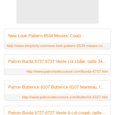
New Look Pattern 6534 Misses' Coats
http://www.simplicity.com/new-look-pattern-6534-misses-coats/N6534.html
Patron Burda 6737 6737 Veste col châle, taille 34 à 46
http://www.patronsdecouture.com/burda-6737.htm
Patron Butterick 6107 Butterick 6107 Manteau, facile, tailles 32 à 42 et 44 à 54
http://www.patronsdecouture.com/butterick-6107.htm
Patron Burda 6727 6727 Veste à col coupé, taille 32 à 42