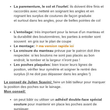
La parementure, le col et l'ourlet:
ils doivent être finis et
raccordés avec netteté en soignant les angles et en
rognant les surplus de coutures de façon graduée
et surtout dans les angles, pour de belles pointes de col
L'entoilage:
très important pour la tenue d'un manteau et
la durabilité des boutonnières, les parties à entoiler sont
souvent en gris sur le plan de coupe
Le montage:
> ma version rapide ici
La croisure du manteau
prévue par le patron doit être
respectée: si les boutons ne sont pas placés au bon
endroit, le tomber et la largeur n'iront pas !
Les poches plaquées:
bien tracer leurs lignes de
position, vérifier leur symétrie et soigner le rentré des
surplus (il ne doit pas dépasser dans les angles !)
Le conseil de Julien Scavini:
faire un bâti tailleur pour marquer
la position des poches sur le lainage.
Mon conseil:
on peut bâtir ou utiliser un
adhésif doub
le-face spécial
couture
pour maintenir en place les poches avant de
surpiquer.