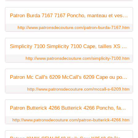
Patron Burda 7167 7167 Poncho, manteau et veste, facile, tailles 42 à 60
http://www.patronsdecouture.com/patron-burda-7167.htm
Simplicity 7100 Simplicity 7100 Cape, tailles XS à L
http://www.patronsdecouture.com/simplicity-7100.htm
Patron Mc Call's 6209 McCall's 6209 Cape ou poncho, facile, tailles 36 à 44 ou 46 à 52
http://www.patronsdecouture.com/mccall-s-6209.htm
Patron Butterick 4266 Butterick 4266 Poncho, facile
http://www.patronsdecouture.com/patron-butterick-4266.htm