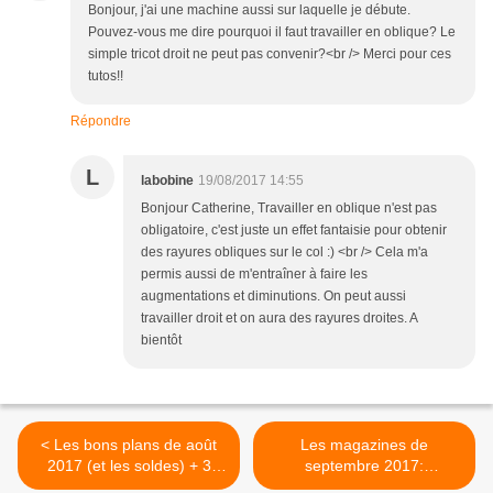
Bonjour, j'ai une machine aussi sur laquelle je débute.
Pouvez-vous me dire pourquoi il faut travailler en oblique? Le
simple tricot droit ne peut pas convenir?<br /> Merci pour ces
tutos!!
Répondre
L
labobine
19/08/2017 14:55
Bonjour Catherine, Travailler en oblique n'est pas
obligatoire, c'est juste un effet fantaisie pour obtenir
des rayures obliques sur le col :) <br /> Cela m'a
permis aussi de m'entraîner à faire les
augmentations et diminutions. On peut aussi
travailler droit et on aura des rayures droites. A
bientôt
< Les bons plans de août
Les magazines de
2017 (et les soldes) + 3
septembre 2017:
patrons gratuits
Tendances Couture 26 >