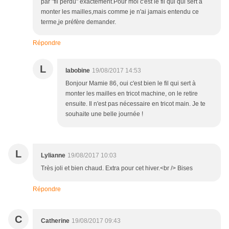
par "fil perdu" exactement.Pour moi c'est le fil qui qui sert à
monter les mailles,mais comme je n'ai jamais entendu ce
terme,je préfère demander.
Répondre
L
labobine
19/08/2017 14:53
Bonjour Mamie 86, oui c'est bien le fil qui sert à
monter les mailles en tricot machine, on le retire
ensuite. Il n'est pas nécessaire en tricot main. Je te
souhaite une belle journée !
L
Lylianne
19/08/2017 10:03
Très joli et bien chaud. Extra pour cet hiver.<br /> Bises
Répondre
C
Catherine
19/08/2017 09:43