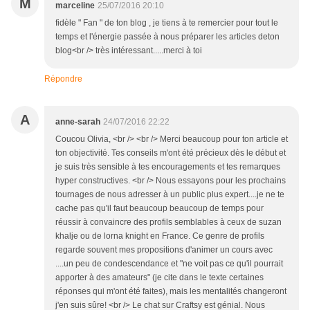
M
marceline
25/07/2016 20:10
fidèle " Fan " de ton blog , je tiens à te remercier pour tout le
temps et l'énergie passée à nous préparer les articles deton
blog<br /> très intéressant.....merci à toi
Répondre
A
anne-sarah
24/07/2016 22:22
Coucou Olivia, <br /> <br /> Merci beaucoup pour ton article et
ton objectivité. Tes conseils m'ont été précieux dès le début et
je suis très sensible à tes encouragements et tes remarques
hyper constructives. <br /> Nous essayons pour les prochains
tournages de nous adresser à un public plus expert....je ne te
cache pas qu'il faut beaucoup beaucoup de temps pour
réussir à convaincre des profils semblables à ceux de suzan
khalje ou de lorna knight en France. Ce genre de profils
regarde souvent mes propositions d'animer un cours avec
....un peu de condescendance et "ne voit pas ce qu'il pourrait
apporter à des amateurs" (je cite dans le texte certaines
réponses qui m'ont été faites), mais les mentalités changeront
j'en suis sûre! <br /> Le chat sur Craftsy est génial. Nous