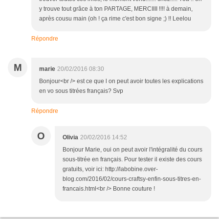
y trouve tout grâce à ton PARTAGE, MERCIIII !!!! à demain,
après cousu main (oh ! ça rime c'est bon signe ;) !! Leelou
Répondre
M
marie
20/02/2016 08:30
Bonjour<br /> est ce que l on peut avoir toutes les explications
en vo sous titrées français? Svp
Répondre
O
Olivia
20/02/2016 14:52
Bonjour Marie, oui on peut avoir l'intégralité du cours
sous-titrée en français. Pour tester il existe des cours
gratuits, voir ici: http://labobine.over-
blog.com/2016/02/cours-craftsy-enfin-sous-titres-en-
francais.html<br /> Bonne couture !