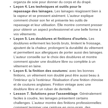
organza de soie pour donner du corps et du drapé.
Leçon 4. Les techniques et outils pour le
repassage
des lainages
.
L
es lainages réagissent bien à
la vapeur et se pressent aisément. L'auteur explique
comment choisir son fer et présente les outils de
repassage et leur utilisation. Elle montre comment presser
pour obtenir un aspect professionnel et une belle forme à
vos vêtements.
Leçon 5. Les doublures et finitions d'ourlets.
Les
doublures enferment les bords bruts, limitent le froissage,
ajoutent de la chaleur, prolongent la durabilité du vêtement
et permettent aux allergiques de porter aussi des lainages.
L'auteur conseille sur le choix des doublures et montre
comment ajouter une doublure libre ou complète à un
vêtement en laine.
Leçon 6. la finition des coutures:
avec les bonnes
finitions, un vêtement non doublé peut être aussi beau à
l'intérieur qu'à l'extérieur. Réalisation d'une finition chinoise
et de coutures anglaises. Finition vintage avec une
doublure libre et un ruban de dentelle.
Lesson 7. Solutions pour l'assemblage
. Généralement
faciles à coudre,
les lainages présentent certains
challenges. L'auteur montre des finitions professionnelles:
comment terminer une ceinture en gros-grain, des