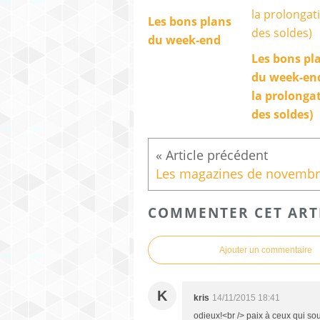
Les bons plans
du week-end
Les bons pl
du week-end
la prolonga
des soldes)
COMMENTER CET ART
Ajouter un commentaire
K
kris
14/11/2015 18:41
odieux!<br /> paix à ceux qui souf