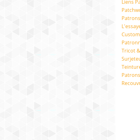
Liens P
Patchwo
Patron
L'essay
Custom
Patron
Tricot 
Surjete
Teintur
Patrons
Recouv