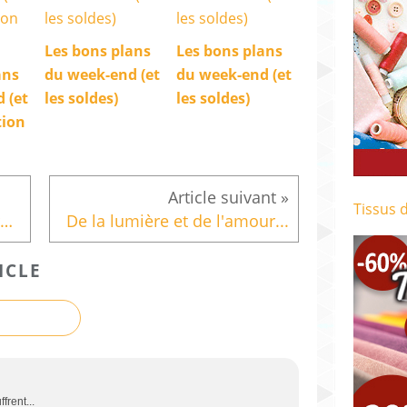
Les bons plans
Les bons plans
ans
du week-end (et
du week-end (et
 (et
les soldes)
les soldes)
tion
Tissus 
Les magazines de novembre 2015: Tendances Couture 19 (MAJ)
De la lumière et de l'amour...
ICLE
frent...