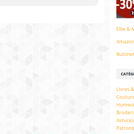
Ellie & 
Amazo
Buttine
CATÉG
Livres 
Couture
Humeur
Broderi
Astuces
Patrons