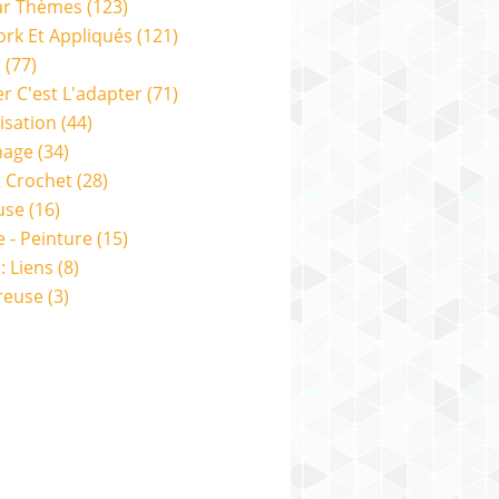
ar Thèmes
(123)
rk Et Appliqués
(121)
s
(77)
er C'est L'adapter
(71)
isation
(44)
nage
(34)
& Crochet
(28)
use
(16)
e - Peinture
(15)
: Liens
(8)
reuse
(3)