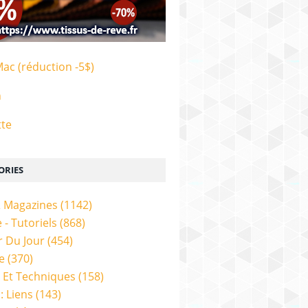
Mac (réduction -5$)
n
tte
ORIES
& Magazines
(1142)
 - Tutoriels
(868)
 Du Jour
(454)
e
(370)
 Et Techniques
(158)
: Liens
(143)