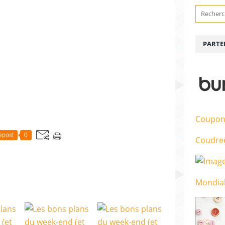
PARTE
Coupon
epost
0
Coudre
Mondial