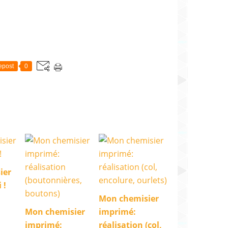
epost
0
ier
 !
Mon chemisier
Mon chemisier
imprimé:
imprimé:
réalisation (col,