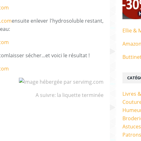
ensuite enlever l'hydrosoluble restant,
'eau:
Ellie & 
Amazo
laisser sécher...
et voici le résultat !
Buttine
CATÉG
Livres 
A suivre: la liquette terminée
Couture
Humeur
Broderi
Astuces
Patrons