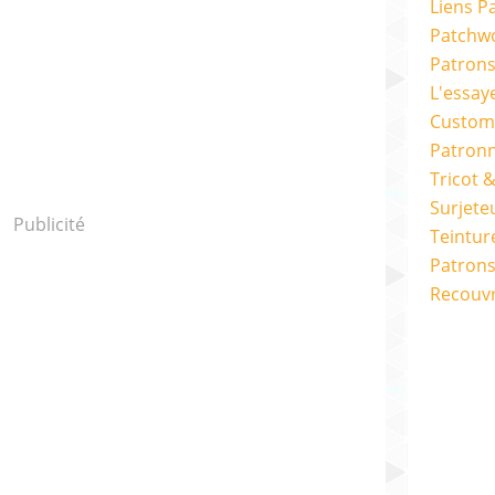
Liens P
Patchwo
Patron
L'essay
Custom
Patron
Tricot 
Surjete
Publicité
Teintur
Patrons
Recouv