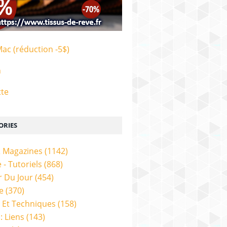
Mac (réduction -5$)
n
tte
ORIES
& Magazines
(1142)
 - Tutoriels
(868)
 Du Jour
(454)
e
(370)
 Et Techniques
(158)
: Liens
(143)