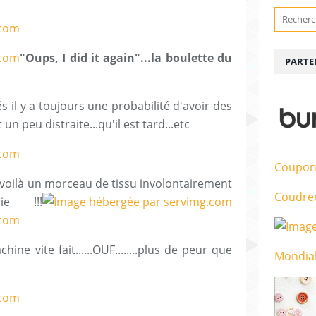
"Oups, I did it again"
...la boulette du
PARTE
il y a toujours une probabilité d'avoir des
n peu distraite...qu'il est tard...etc
Coupon
 voilà un morceau de tissu involontairement
Coudre
e !!!
ine vite fait......OUF........plus de peur que
Mondial