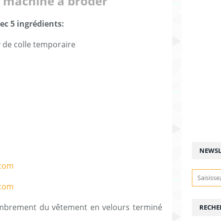
la machine à broder
c 5 ingrédients:
y de colle temporaire
NEWSL
combrement du vêtement en velours terminé
RECHE