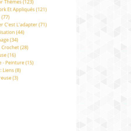
ar Thèmes
(123)
rk Et Appliqués
(121)
s
(77)
er C'est L'adapter
(71)
isation
(44)
nage
(34)
& Crochet
(28)
use
(16)
e - Peinture
(15)
: Liens
(8)
reuse
(3)